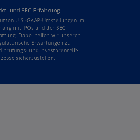
f
rkt- und SEC-Erfahrung
f
n
tützen U.S.-GAAP-Umstellungen im
e
ng mit IPOs und der SEC-
t
attung. Dabei helfen wir unseren
gulatorische Erwartungen zu
d prüfungs- und investorenreife
zesse sicherzustellen.