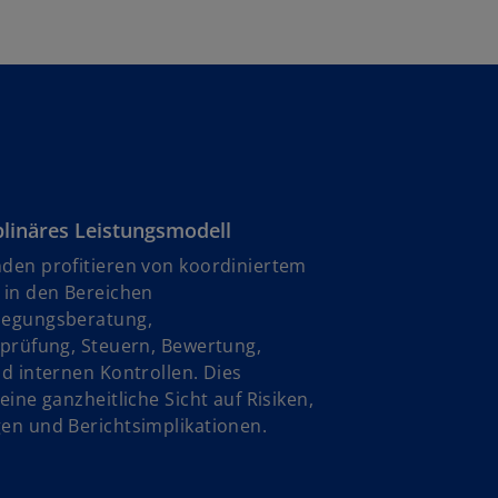
u
e
n
R
e
g
i
s
t
plinäres Leistungsmodell
e
den profitieren von koordiniertem
r
 in den Bereichen
k
legungsberatung,
a
sprüfung, Steuern, Bewertung,
r
d internen Kontrollen. Dies
t
eine ganzheitliche Sicht auf Risiken,
e
en und Berichtsimplikationen.
g
e
ö