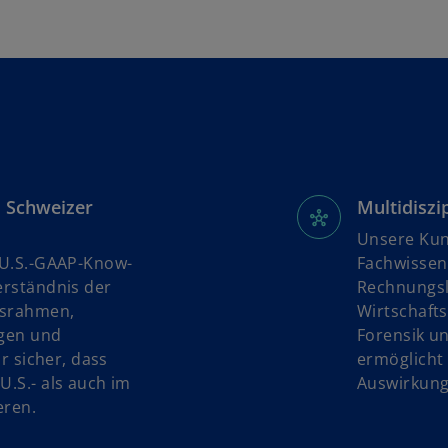
u
e
n
R
e
g
i
s
d Schweizer
Multidiszi
t
e
Unsere Kun
r
 U.S.-GAAP-Know-
Fachwissen
k
erständnis der
Rechnungs
a
gsrahmen,
Wirtschaft
r
ngen und
Forensik un
t
r sicher, dass
ermöglicht 
e
.S.- als auch im
Auswirkung
g
eren.
e