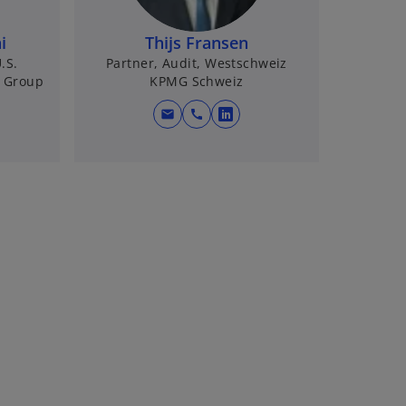
i
Thijs Fransen
.S.
Partner, Audit, Westschweiz
g Group
KPMG Schweiz
mail
call
w
i
r
d
i
n
e
i
n
e
r
n
e