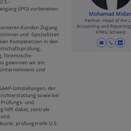
U.S.-
engang (IPO) vorbereiten
Mohamad Midan
Partner, Head of the U
Accounting and Reportin
ft unseren Kunden Zugang
KPMG Schweiz
istinnen und -Spezialisten
ählen Kompetenzen in den
mail
call
w
rtschaftsprüfung,
i
, forensische
r
So gewinnen wir ein
d
en Unternehmens und
i
n
e
 GAAP-Umstellungen, der
i
ichterstattung sowie bei
n
 Prüfungs- und
e
hilft dabei, zentrale
r
 und
n
buste, prüfungsreife U.S.
e