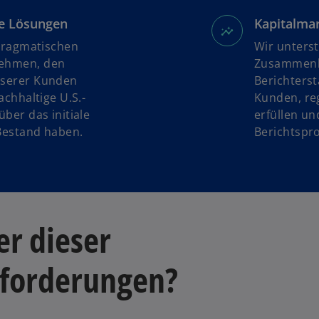
ö
f
re Lösungen
Kapitalma
f
 pragmatischen
Wir unters
n
nehmen, den
Zusammenha
e
nserer Kunden
Berichterst
t
achhaltige U.S.-
Kunden, re
ber das initiale
erfüllen un
Bestand haben.
Berichtspro
er dieser
forderungen?