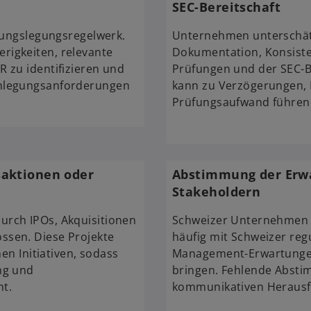
SEC-Bereitschaft
hnungslegungsregelwerk.
Unternehmen unterschät
rigkeiten, relevante
Dokumentation, Konsiste
 zu identifizieren und
Prüfungen und der SEC-Be
enlegungsanforderungen
kann zu Verzögerungen,
Prüfungsaufwand führen
saktionen oder
Abstimmung der Erwa
Stakeholdern
urch IPOs, Akquisitionen
Schweizer Unternehmen 
ssen. Diese Projekte
häufig mit Schweizer re
hen Initiativen, sodass
Management-Erwartungen 
ng und
bringen. Fehlende Absti
ht.
kommunikativen Herausf