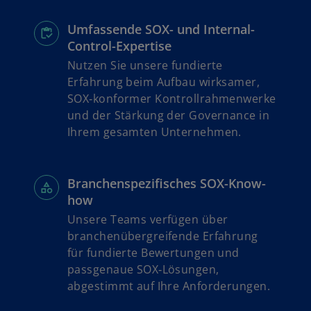
n
e
R
Umfassende SOX- und Internal-
i
e
Control-Expertise
n
g
e
Nutzen Sie unsere fundierte
i
r
Erfahrung beim Aufbau wirksamer,
s
n
SOX‑konformer Kontrollrahmenwerke
t
e
und der Stärkung der Governance in
e
u
Ihrem gesamten Unternehmen.
r
e
k
n
a
R
Branchenspezifisches SOX-Know-
r
e
how
t
g
e
Unsere Teams verfügen über
i
g
branchenübergreifende Erfahrung
s
e
für fundierte Bewertungen und
t
ö
passgenaue SOX‑Lösungen,
e
f
abgestimmt auf Ihre Anforderungen.
r
f