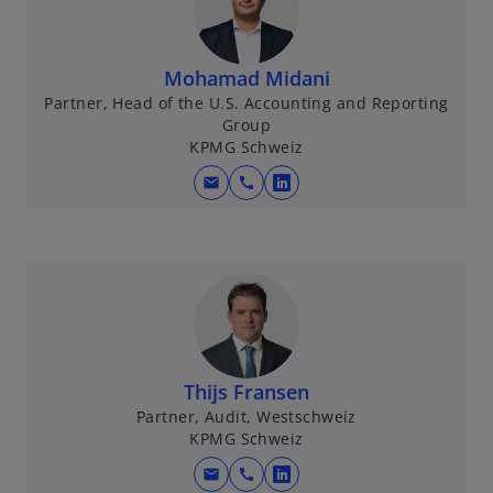
Mohamad Midani
Partner, Head of the U.S. Accounting and Reporting
Group
KPMG Schweiz
mail
call
w
i
r
d
i
n
e
i
Thijs Fransen
n
Partner, Audit, Westschweiz
e
KPMG Schweiz
r
mail
call
n
w