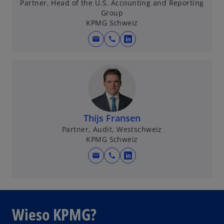
Partner, Head of the U.S. Accounting and Reporting
Group
KPMG Schweiz
mail
call
w
i
r
d
i
n
e
Thijs Fransen
i
Partner, Audit, Westschweiz
KPMG Schweiz
n
e
mail
call
w
r
i
n
r
e
d
u
i
Wieso KPMG?
e
n