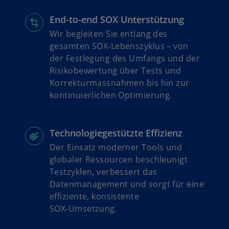
k
n
a
e
End-to-end SOX Unterstützung
r
t
Wir begleiten Sie entlang des
t
gesamten SOX‑Lebenszyklus – von
e
der Festlegung des Umfangs und der
g
Risikobewertung über Tests und
e
Korrekturmassnahmen bis hin zur
ö
kontinuierlichen Optimierung.
f
f
n
Technologiegestützte Effizienz
e
Der Einsatz moderner Tools und
t
globaler Ressourcen beschleunigt
Testzyklen, verbessert das
Datenmanagement und sorgt für eine
effiziente, konsistente
SOX‑Umsetzung.