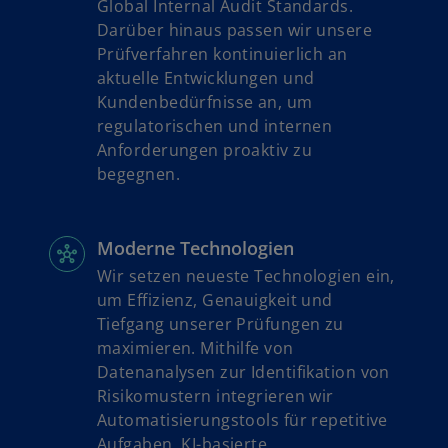
Global Internal Audit Standards.
r
t
Darüber hinaus passen wir unsere
t
Prüfverfahren kontinuierlich an
e
aktuelle Entwicklungen und
g
Kundenbedürfnisse an, um
e
regulatorischen und internen
ö
Anforderungen proaktiv zu
f
begegnen.
f
n
e
Moderne Technologien
t
Wir setzen neueste Technologien ein,
um Effizienz, Genauigkeit und
Tiefgang unserer Prüfungen zu
maximieren. Mithilfe von
Datenanalysen zur Identifikation von
Risikomustern integrieren wir
Automatisierungstools für repetitive
Aufgaben, KI-basierte