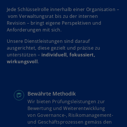
i
e
n
g
Jede Schlüsselrolle innerhalb einer Organisation –
e
i
vom Verwaltungsrat bis zu der internen
r
s
Revision – bringt eigene Perspektiven und
n
t
Anforderungen mit sich.
e
e
Unsere Dienstleistungen sind darauf
u
r
ausgerichtet, diese gezielt und präzise zu
e
k
unterstützen –
individuell, fokussiert,
n
a
wirkungsvoll
.
R
r
e
t
g
e
i
g
s
e
Bewährte Methodik
t
ö
Wir bieten Prüfungsleistungen zur
e
f
Bewertung und Weiterentwicklung
r
f
von Governance-, Risikomanagement-
k
n
und Geschäftsprozessen gemäss den
a
e