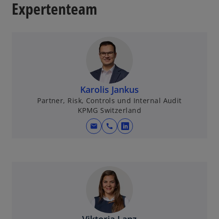
Expertenteam
e
g
e
ö
ff
n
e
Karolis Jankus
t
Partner, Risk, Controls und Internal Audit
KPMG Switzerland
mail
call
w
i
r
d
i
n
e
i