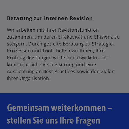
Beratung zur internen Revision
Wir arbeiten mit Ihrer Revisionsfunktion
zusammen, um deren Effektivität und Effizienz zu
steigern. Durch gezielte Beratung zu Strategie,
Prozessen und Tools helfen wir Ihnen, Ihre
Prüfungsleistungen weiterzuentwickeln – für
kontinuierliche Verbesserung und eine
Ausrichtung an Best Practices sowie den Zielen
Ihrer Organisation.
w
ir
d
Gemeinsam weiterkommen –
i
n
stellen Sie uns Ihre Fragen
e
i