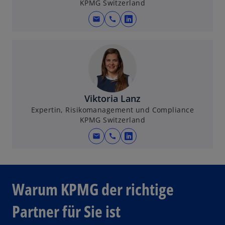
KPMG Switzerland
mail
call
w
i
r
d
i
n
e
Viktoria Lanz
i
Expertin, Risikomanagement und Compliance
KPMG Switzerland
n
e
mail
call
w
r
i
n
r
e
d
u
Warum KPMG der richtige
i
e
n
n
Partner für Sie ist
e
R