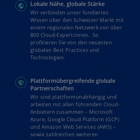
s
Lokale Nähe, globale Stärke
t
Wir verbinden unser fundiertes
e
Wissen über den Schweizer Markt mit
r
einem regionalen Netzwerk von über
k
800 Cloud-Expert:innen. So
a
profitieren Sie von den neuesten
r
globalen Best Practices und
t
Technologien.
e
g
e
Plattformübergreifende globale
ö
Partnerschaften
f
Wir sind plattformunabhängig und
f
arbeiten mit allen führenden Cloud-
n
Anbietern zusammen – Microsoft
e
Azure, Google Cloud Platform (GCP)
t
und Amazon Web Services (AWS) –
sowie zahlreichen weiteren