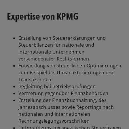
i
R
n
e
Expertise von KPMG
e
g
i
i
n
s
e
t
Erstellung von Steuererklärungen und
r
e
Steuerbilanzen für nationale und
n
r
internationale Unternehmen
e
k
verschiedenster Rechtsformen
u
a
Entwicklung von steuerlichen Optimierungen
e
r
zum Beispiel bei Umstrukturierungen und
n
t
Transaktionen
R
e
Begleitung bei Betriebsprüfungen
e
g
Vertretung gegenüber Finanzbehörden
g
e
Erstellung der Finanzbuchhaltung, des
i
ö
Jahresabschlusses sowie Reportings nach
s
f
nationalen und internationalen
t
f
Rechnungslegungsvorschriften
e
n
Unterstützung bei spezifischen Steuerfragen