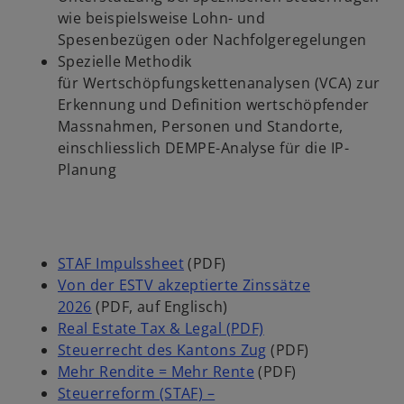
r
e
wie beispielsweise Lohn- und
k
t
Spesenbezügen oder Nachfolgeregelungen
a
Spezielle Methodik
r
für Wertschöpfungskettenanalysen (VCA) zur
t
Erkennung und Definition wertschöpfender
e
Massnahmen, Personen und Standorte,
g
einschliesslich DEMPE-Analyse für die IP-
e
Planung
ö
f
f
n
STAF Impulssheet
(PDF)
e
Von der ESTV akzeptierte Zinssätze
t
2026
(PDF, auf Englisch)
Real Estate Tax & Legal (PDF)
Steuerrecht des Kantons Zug
(PDF)
Mehr Rendite = Mehr Rente
(PDF)
Steuerreform (STAF) –