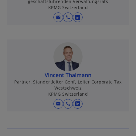
geschäftsführenden Verwaltungsrats
KPMG Switzerland
mail
call
w
i
r
d
i
n
e
i
Vincent Thalmann
n
Partner, Standortleiter Genf, Leiter Corporate Tax
e
Westschweiz
r
KPMG Switzerland
n
mail
call
w
e
i
u
r
e
d
n