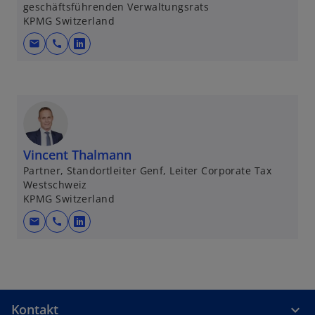
geschäftsführenden Verwaltungsrats
KPMG Switzerland
mail
call
w
i
r
d
i
n
e
Vincent Thalmann
i
Partner, Standortleiter Genf, Leiter Corporate Tax
Westschweiz
n
KPMG Switzerland
e
r
mail
call
w
n
i
e
r
u
d
e
i
n
Kontakt
n