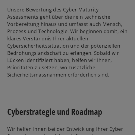
k
Unsere Bewertung des Cyber Maturity
a
Assessments geht über die rein technische
r
Vorbereitung hinaus und umfasst auch Mensch,
t
Prozess und Technologie. Wir beginnen damit, ein
e
klares Verständnis Ihrer aktuellen
g
Cybersicherheitssituation und der potenziellen
e
Bedrohungslandschaft zu erlangen. Sobald wir
ö
Lücken identifiziert haben, helfen wir Ihnen,
f
Prioritäten zu setzen, wo zusätzliche
f
Sicherheitsmassnahmen erforderlich sind.
n
e
t
Cyberstrategie und Roadmap
Wir helfen Ihnen bei der Entwicklung Ihrer Cyber