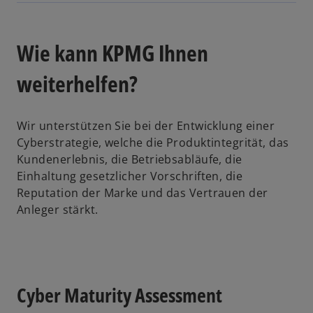
n
e
i
Wie kann KPMG Ihnen
n
e
weiterhelfen?
r
n
Wir unterstützen Sie bei der Entwicklung einer
e
Cyberstrategie, welche die Produktintegrität, das
u
Kundenerlebnis, die Betriebsabläufe, die
e
Einhaltung gesetzlicher Vorschriften, die
n
Reputation der Marke und das Vertrauen der
R
Anleger stärkt.
e
g
i
s
t
Cyber Maturity Assessment
e
r