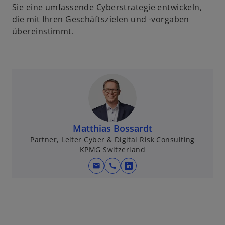
Sie eine umfassende Cyberstrategie entwickeln,
die mit Ihren Geschäftszielen und -vorgaben
übereinstimmt.
Matthias Bossardt
Partner, Leiter Cyber & Digital Risk Consulting
KPMG Switzerland
mail
call
w
i
r
d
i