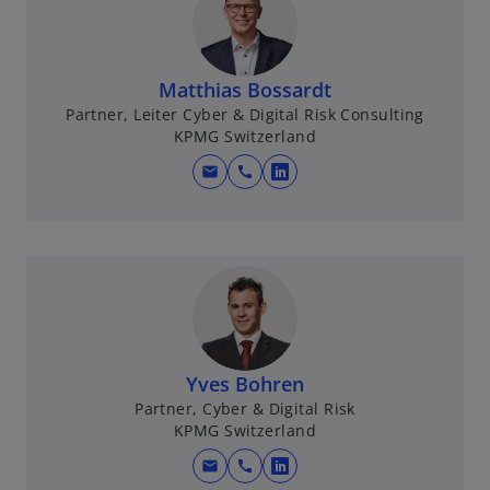
Matthias Bossardt
Partner, Leiter Cyber & Digital Risk Consulting
KPMG Switzerland
mail
call
w
i
r
d
i
n
e
i
Yves Bohren
n
Partner, Cyber & Digital Risk
e
KPMG Switzerland
r
mail
call
n
w