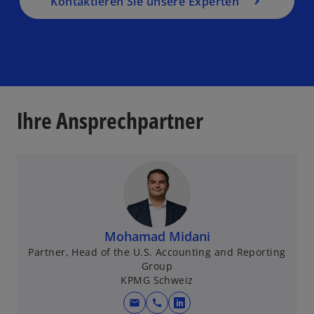
Kontaktieren Sie unsere Experten
Ihre Ansprechpartner
Mohamad Midani
Partner, Head of the U.S. Accounting and Reporting
Group
KPMG Schweiz
mail
call
w