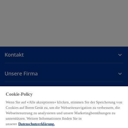
i
n
s
e
t
r
e
n
r
e
k
u
a
e
r
n
Kontakt
t
R
e
e
g
g
Unsere Firma
e
i
ö
s
f
t
Karriere
Cookie-Policy
f
e
Wenn Sie auf «Alle akzeptieren» klicken, stimmen Sie der Speicherung von
n
r
w
w
w
w
w
Cookies auf Ihrem Gerät zu, um die Webseitenavigation zu verbessern, die
e
k
i
i
i
i
i
Webseitenutzung zu analysieren und unsere Marketingbemühungen zu
t
a
Legal
Privacy
Accessibility
r
r
Hilfe
r
Cookie Einstellungen
r
r
unterstützen. Weitere Informationen finden Sie in
r
d
d
d
d
d
unserer
Datenschutzerklärung.