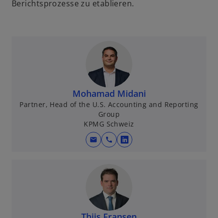
Berichtsprozesse zu etablieren.
Mohamad Midani
Partner, Head of the U.S. Accounting and Reporting
Group
KPMG Schweiz
mail
call
w
i
r
d
i
n
e
Thijs Fransen