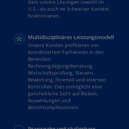
a
dass unsere Lösungen sowohl im
R
r
U.S.- als auch im Schweizer Kontext
e
t
funktionieren.
g
e
i
g
s
e
Multidisziplinäres Leistungsmodell
t
ö
Unsere Kunden profitieren von
e
f
koordiniertem Fachwissen in den
r
f
Bereichen
k
n
Rechnungslegungsberatung,
a
e
Wirtschaftsprüfung, Steuern,
r
t
Bewertung, Forensik und internen
t
Kontrollen. Dies ermöglicht eine
e
ganzheitliche Sicht auf Risiken,
g
Auswirkungen und
e
Berichtsimplikationen.
ö
f
f
Praxisnahe und skalierbare