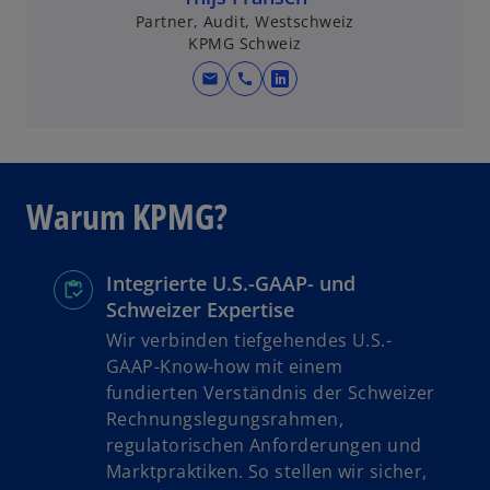
i
Partner, Audit, Westschweiz
KPMG Schweiz
n
e
mail
call
w
r
i
n
r
e
d
u
i
e
Warum KPMG?
n
n
e
R
i
e
Integrierte U.S.-GAAP- und
n
g
Schweizer Expertise
e
i
Wir verbinden tiefgehendes U.S.-
r
s
GAAP-Know-how mit einem
n
t
fundierten Verständnis der Schweizer
e
e
Rechnungslegungsrahmen,
u
r
regulatorischen Anforderungen und
e
k
Marktpraktiken. So stellen wir sicher,
n