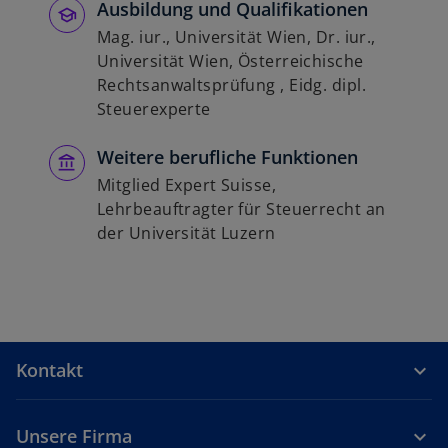
ö
Ausbildung und Qualifikationen
f
Mag. iur., Universität Wien, Dr. iur.,
f
Universität Wien, Österreichische
n
Rechtsanwaltsprüfung , Eidg. dipl.
e
Steuerexperte
t
Weitere berufliche Funktionen
Mitglied Expert Suisse,
Lehrbeauftragter für Steuerrecht an
der Universität Luzern
Kontakt
Unsere Firma