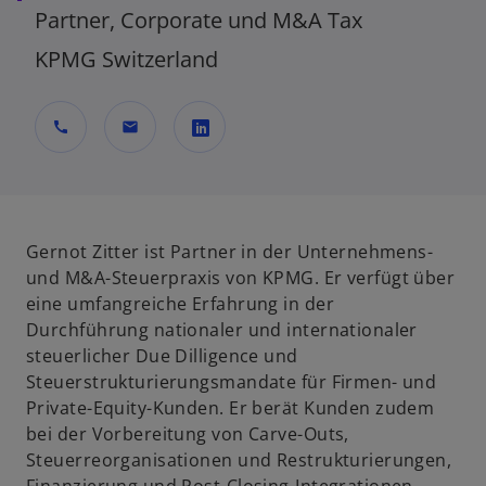
Partner, Corporate und M&A Tax
KPMG Switzerland
call
mail
w
i
r
d
Gernot Zitter ist Partner in der Unternehmens-
i
und M&A-Steuerpraxis von KPMG. Er verfügt über
n
eine umfangreiche Erfahrung in der
e
Durchführung nationaler und internationaler
i
steuerlicher Due Dilligence und
n
Steuerstrukturierungsmandate für Firmen- und
e
Private-Equity-Kunden. Er berät Kunden zudem
r
bei der Vorbereitung von Carve-Outs,
n
Steuerreorganisationen und Restrukturierungen,
e