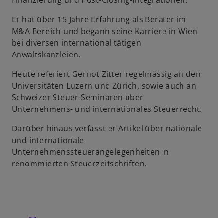
Finanzierung und Post-Closing-Integrationen.
u
Er hat über 15 Jahre Erfahrung als Berater im
e
M&A Bereich und begann seine Karriere in Wien
n
bei diversen international tätigen
R
Anwaltskanzleien.
e
g
Heute referiert Gernot Zitter regelmässig an den
i
Universitäten Luzern und Zürich, sowie auch an
s
Schweizer Steuer-Seminaren über
t
Unternehmens- und internationales Steuerrecht.
e
r
Darüber hinaus verfasst er Artikel über nationale
k
und internationale
a
Unternehmenssteuerangelegenheiten in
r
renommierten Steuerzeitschriften.
t
e
g
e