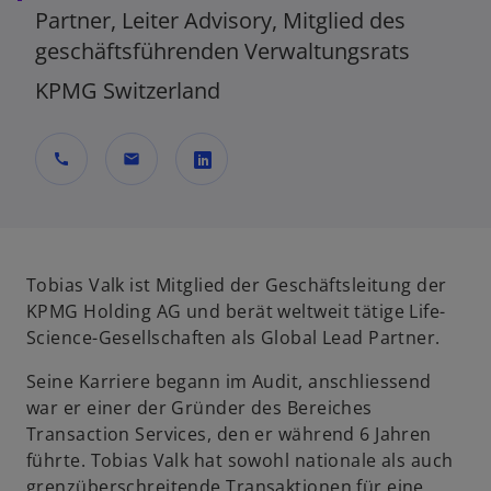
Partner, Leiter Advisory, Mitglied des
geschäftsführenden Verwaltungsrats
KPMG Switzerland
call
mail
w
i
r
d
Tobias Valk ist Mitglied der Geschäftsleitung der
i
KPMG Holding AG und berät weltweit tätige Life-
n
Science-Gesellschaften als Global Lead Partner.
e
Seine Karriere begann im Audit, anschliessend
i
war er einer der Gründer des Bereiches
n
Transaction Services, den er während 6 Jahren
e
führte. Tobias Valk hat sowohl nationale als auch
r
grenzüberschreitende Transaktionen für eine