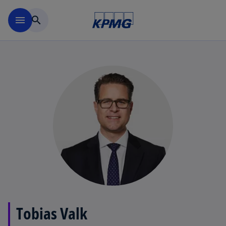
Navigation überspringen
menu
search
Tobias Valk