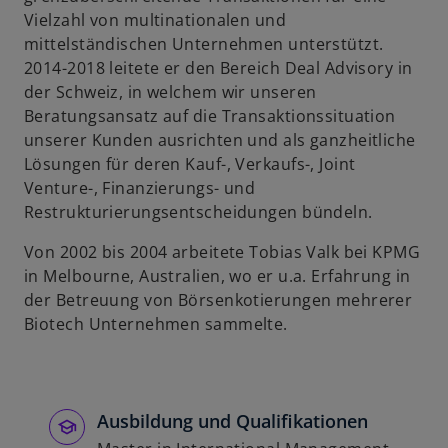
n
Vielzahl von multinationalen und
e
mittelständischen Unternehmen unterstützt.
u
2014-2018 leitete er den Bereich Deal Advisory in
e
der Schweiz, in welchem wir unseren
n
Beratungsansatz auf die Transaktionssituation
R
unserer Kunden ausrichten und als ganzheitliche
e
Lösungen für deren Kauf-, Verkaufs-, Joint
g
Venture-, Finanzierungs- und
i
Restrukturierungsentscheidungen bündeln.
s
t
Von 2002 bis 2004 arbeitete Tobias Valk bei KPMG
e
in Melbourne, Australien, wo er u.a. Erfahrung in
r
der Betreuung von Börsenkotierungen mehrerer
k
Biotech Unternehmen sammelte.
a
r
t
e
Ausbildung und Qualifikationen
g