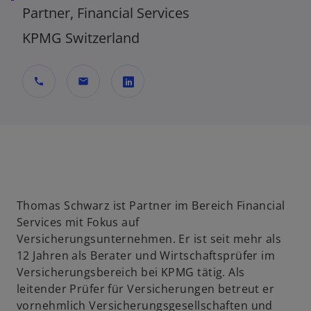
Partner, Financial Services
KPMG Switzerland
call
mail
w
i
r
d
i
n
Thomas Schwarz ist Partner im Bereich Financial
e
Services mit Fokus auf
i
Versicherungsunternehmen. Er ist seit mehr als
n
12 Jahren als Berater und Wirtschaftsprüfer im
e
Versicherungsbereich bei KPMG tätig. Als
r
leitender Prüfer für Versicherungen betreut er
n
vornehmlich Versicherungsgesellschaften und
e