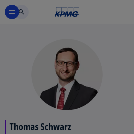
Navigation überspringen
menu
search
Thomas Schwarz