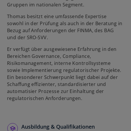
Gruppen im nationalen Segment.
u
e
Thomas besitzt eine umfassende Expertise
n
sowohl in der Prüfung als auch in der Beratung in
R
Bezug auf Anforderungen der FINMA, des BAG
e
und der SRO-SVV.
g
i
Er verfügt über ausgewiesene Erfahrung in den
s
Bereichen Governance, Compliance,
t
Risikomanagement, interne Kontrollsysteme
e
sowie Implementierung regulatorischer Projekte.
r
Ein besonderer Schwerpunkt liegt dabei auf der
k
Schaffung effizienter, standardisierter und
a
automatisier Prozesse zur Einhaltung der
r
regulatorischen Anforderungen.
t
e
g
e
Ausbildung & Qualifikationen