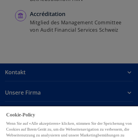
g
e
Accréditation
ö
Mitglied des Management Committee
f
von Audit Financial Services Schweiz
f
n
e
t
Kontakt
Unsere Firma
Karriere
Cookie-Policy
Wenn Sie auf «Alle akzeptieren» klicken, stimmen Sie der Speicherung von
w
w
w
w
w
Cookies auf Ihrem Gerät zu, um die Webseitenavigation zu verbessern, die
i
i
i
i
i
Webseitenutzung zu analysieren und unsere Marketingbemühungen zu