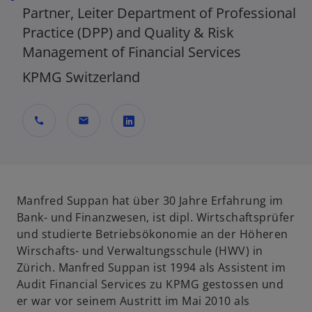
Partner, Leiter Department of Professional
Practice (DPP) and Quality & Risk
Management of Financial Services
KPMG Switzerland
call
mail
w
i
r
d
Manfred Suppan hat über 30 Jahre Erfahrung im
i
Bank- und Finanzwesen, ist dipl. Wirtschaftsprüfer
n
und studierte Betriebsökonomie an der Höheren
e
Wirschafts- und Verwaltungsschule (HWV) in
i
Zürich. Manfred Suppan ist 1994 als Assistent im
n
Audit Financial Services zu KPMG gestossen und
e
er war vor seinem Austritt im Mai 2010 als