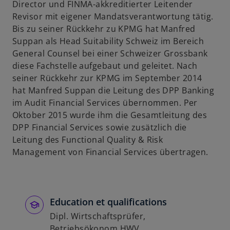
r
Director und FINMA-akkreditierter Leitender
n
Revisor mit eigener Mandatsverantwortung tätig.
e
Bis zu seiner Rückkehr zu KPMG hat Manfred
u
Suppan als Head Suitability Schweiz im Bereich
e
General Counsel bei einer Schweizer Grossbank
n
diese Fachstelle aufgebaut und geleitet. Nach
R
seiner Rückkehr zur KPMG im September 2014
e
hat Manfred Suppan die Leitung des DPP Banking
g
im Audit Financial Services übernommen. Per
i
Oktober 2015 wurde ihm die Gesamtleitung des
s
DPP Financial Services sowie zusätzlich die
t
Leitung des Functional Quality & Risk
e
Management von Financial Services übertragen.
r
k
a
r
Education et qualifications
t
Dipl. Wirtschaftsprüfer,
e
Betriebsökonom HWV