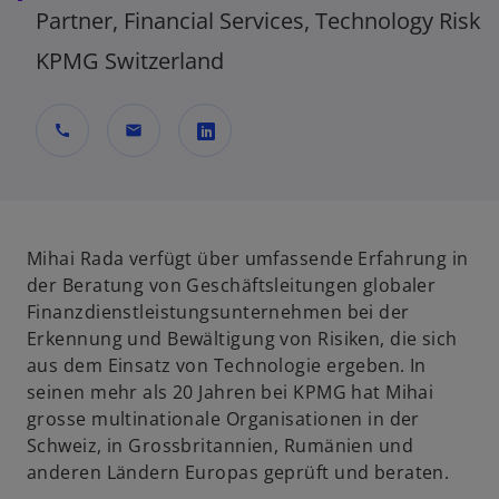
Partner, Financial Services, Technology Risk
KPMG Switzerland
call
mail
w
i
r
d
Mihai Rada verfügt über umfassende Erfahrung in
i
der Beratung von Geschäftsleitungen globaler
n
Finanzdienstleistungsunternehmen bei der
e
Erkennung und Bewältigung von Risiken, die sich
i
aus dem Einsatz von Technologie ergeben. In
n
seinen mehr als 20 Jahren bei KPMG hat Mihai
e
grosse multinationale Organisationen in der
r
Schweiz, in Grossbritannien, Rumänien und
n
anderen Ländern Europas geprüft und beraten.
e