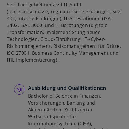
Sein Fachgebiet umfasst IT-Audit
u
(Jahresabschlüsse, regulatorische Prüfungen, SoX
e
404, interne Prüfungen), IT-Attestationen (ISAE
n
3402, ISAE 3000) und IT-Beratungen (digitale
R
Transformation, Implementierung neuer
e
Technologien, Cloud-Einführung, IT-/Cyber-
g
Risikomanagement, Risikomanagement für Dritte,
i
ISO 27001, Business Continuity Management und
s
ITIL-Implementierung).
t
e
r
k
Ausbildung und Qualifikationen
a
Bachelor of Science in Finanzen,
r
Versicherungen, Banking und
t
Aktienmärkten, Zertifizierter
e
Wirtschaftsprüfer für
g
Informationssysteme (CISA),
e