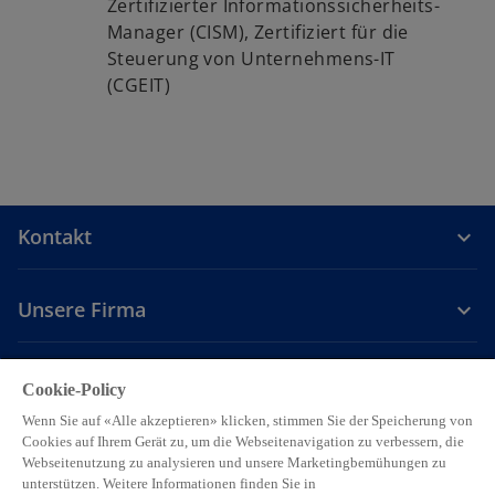
Zertifizierter Informationssicherheits-
ö
Manager (CISM), Zertifiziert für die
f
Steuerung von Unternehmens-IT
f
(CGEIT)
n
e
t
Kontakt
Unsere Firma
Karriere
Cookie-Policy
Wenn Sie auf «Alle akzeptieren» klicken, stimmen Sie der Speicherung von
w
w
w
w
w
Cookies auf Ihrem Gerät zu, um die Webseitenavigation zu verbessern, die
i
i
i
i
i
Webseitenutzung zu analysieren und unsere Marketingbemühungen zu
Legal
Privacy
Accessibility
r
r
Hilfe
r
Cookie Einstellungen
r
r
unterstützen. Weitere Informationen finden Sie in