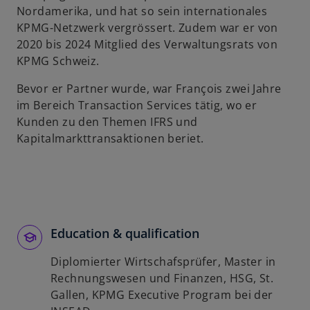
Nordamerika, und hat so sein internationales
u
KPMG-Netzwerk vergrössert. Zudem war er von
e
2020 bis 2024 Mitglied des Verwaltungsrats von
n
KPMG Schweiz.
R
e
Bevor er Partner wurde, war François zwei Jahre
g
im Bereich Transaction Services tätig, wo er
i
Kunden zu den Themen IFRS und
s
Kapitalmarkttransaktionen beriet.
t
e
r
k
a
r
Education & qualification
t
Diplomierter Wirtschafsprüfer, Master in
e
Rechnungswesen und Finanzen, HSG, St.
g
Gallen, KPMG Executive Program bei der
e