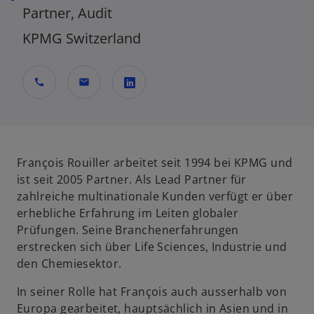
Partner, Audit
KPMG Switzerland
call
mail
w
i
r
d
François Rouiller arbeitet seit 1994 bei KPMG und
i
ist seit 2005 Partner. Als Lead Partner für
n
zahlreiche multinationale Kunden verfügt er über
e
erhebliche Erfahrung im Leiten globaler
i
Prüfungen. Seine Branchenerfahrungen
n
erstrecken sich über Life Sciences, Industrie und
e
den Chemiesektor.
r
In seiner Rolle hat François auch ausserhalb von
n
Europa gearbeitet, hauptsächlich in Asien und in
e