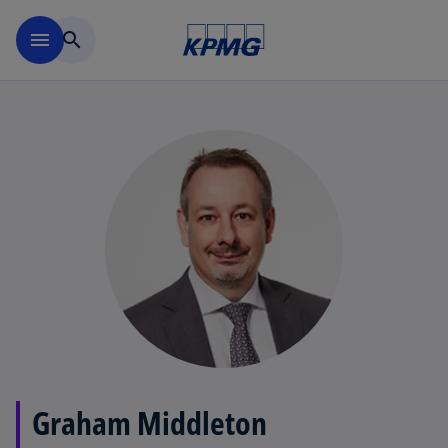
Navigation überspringen
menu
search
Graham Middleton