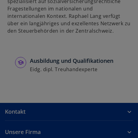
n
spezialisiert auf sozialversicherungsrechtliche
e
Fragestellungen im nationalen und
u
internationalen Kontext. Raphael Lang verfügt
e
über ein langjähriges und exzellentes Netzwerk zu
n
den Steuerbehörden in der Zentralschweiz.
R
e
g
i
Ausbildung und Qualifikationen
s
Eidg. dipl. Treuhandexperte
t
e
r
k
a
Kontakt
r
t
e
Unsere Firma
g