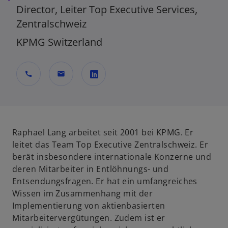
Director, Leiter Top Executive Services,
Zentralschweiz
KPMG Switzerland
call
mail
w
i
r
d
Raphael Lang arbeitet seit 2001 bei KPMG. Er
i
leitet das Team Top Executive Zentralschweiz. Er
n
berät insbesondere internationale Konzerne und
e
deren Mitarbeiter in Entlöhnungs- und
i
Entsendungsfragen. Er hat ein umfangreiches
n
Wissen im Zusammenhang mit der
e
Implementierung von aktienbasierten
r
Mitarbeitervergütungen. Zudem ist er