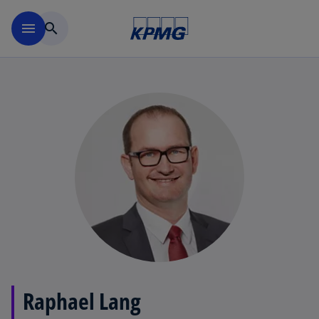
Navigation überspringen
menu
search
Raphael Lang