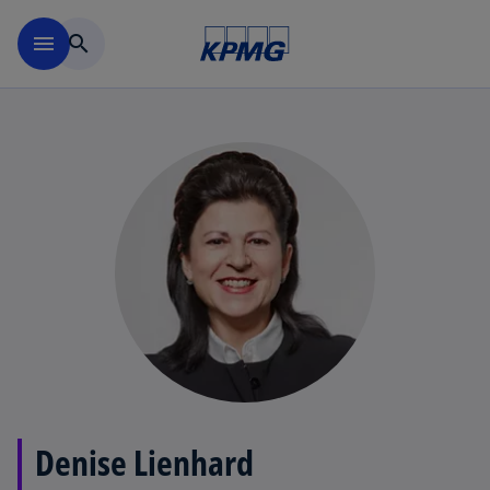
Navigation überspringen
menu
search
Denise Lienhard