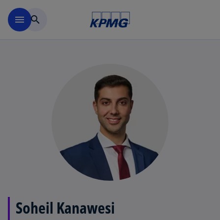
Navigation überspringen
menu
search
Soheil Kanawesi