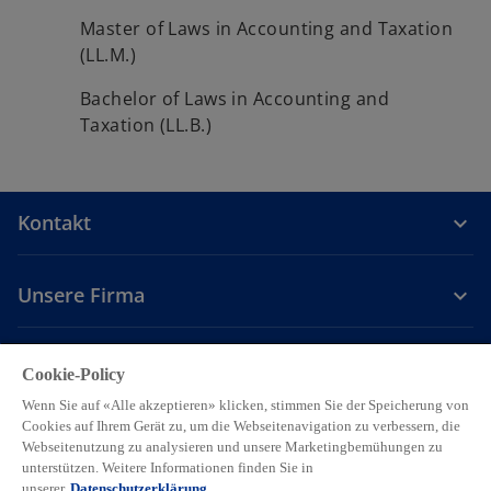
ö
Master of Laws in Accounting and Taxation
f
(LL.M.)
f
n
Bachelor of Laws in Accounting and
e
Taxation (LL.B.)
t
Kontakt
Unsere Firma
Karriere
Cookie-Policy
Wenn Sie auf «Alle akzeptieren» klicken, stimmen Sie der Speicherung von
w
w
w
w
w
Cookies auf Ihrem Gerät zu, um die Webseitenavigation zu verbessern, die
i
i
i
i
i
Webseitenutzung zu analysieren und unsere Marketingbemühungen zu
Legal
Privacy
Accessibility
r
r
Hilfe
r
Cookie Einstellungen
r
r
unterstützen. Weitere Informationen finden Sie in
unserer
Datenschutzerklärung.