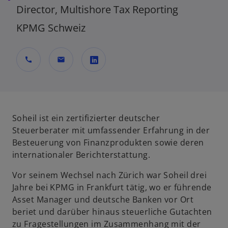
Director, Multishore Tax Reporting
KPMG Schweiz
call
mail
w
i
r
d
Soheil ist ein zertifizierter deutscher
i
Steuerberater mit umfassender Erfahrung in der
n
Besteuerung von Finanzprodukten sowie deren
e
internationaler Berichterstattung.
i
Vor seinem Wechsel nach Zürich war Soheil drei
n
Jahre bei KPMG in Frankfurt tätig, wo er führende
e
Asset Manager und deutsche Banken vor Ort
r
beriet und darüber hinaus steuerliche Gutachten
n
zu Fragestellungen im Zusammenhang mit der
e