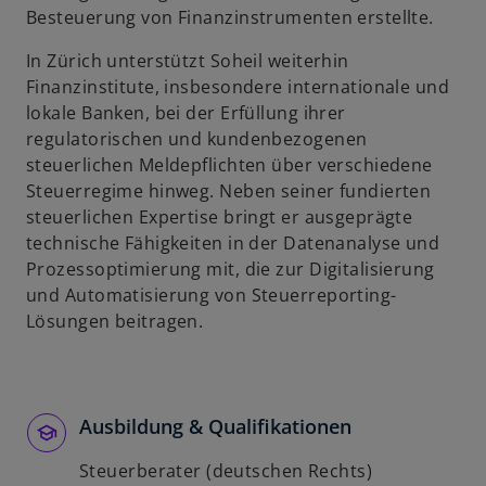
Besteuerung von Finanzinstrumenten erstellte.
u
e
In Zürich unterstützt Soheil weiterhin
n
Finanzinstitute, insbesondere internationale und
R
lokale Banken, bei der Erfüllung ihrer
e
regulatorischen und kundenbezogenen
g
steuerlichen Meldepflichten über verschiedene
i
Steuerregime hinweg. Neben seiner fundierten
s
steuerlichen Expertise bringt er ausgeprägte
t
technische Fähigkeiten in der Datenanalyse und
e
Prozessoptimierung mit, die zur Digitalisierung
r
und Automatisierung von Steuerreporting-
k
Lösungen beitragen.
a
r
t
e
Ausbildung & Qualifikationen
g
e
Steuerberater (deutschen Rechts)