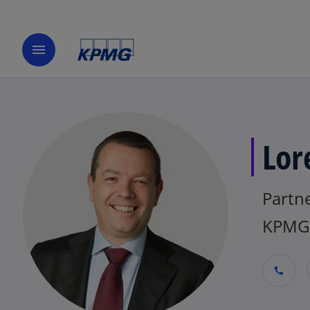
menu
Lor
Partne
KPMG 
call