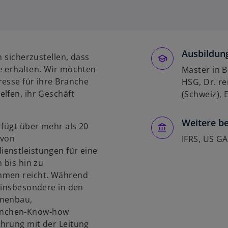
i
r
d
i
Ausbildung
n
n sicherzustellen, dass
e
e erhalten. Wir möchten
Master in B
i
resse für ihre Branche
HSG, Dr. re
n
lfen, ihr Geschäft
(Schweiz), 
e
r
Weitere be
rfügt über mehr als 20
n
 von
e
IFRS, US G
enstleistungen für eine
u
 bis hin zu
e
ehmen reicht. Während
n
 insbesondere in den
R
inenbau,
e
anchen-Know-how
g
hrung mit der Leitung
i