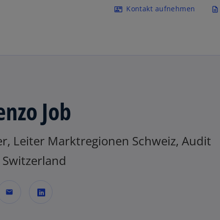
Navigation überspringen
Kontakt aufnehmen
contact_mail
description
enzo Job
r, Leiter Marktregionen Schweiz, Audit
Switzerland
mail
w