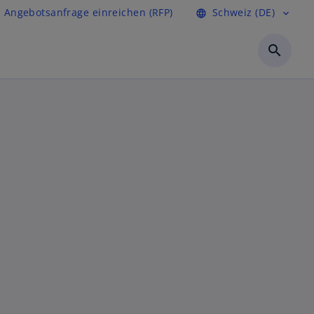
Angebotsanfrage einreichen (RFP)
Schweiz (DE)
language
expand_more
search