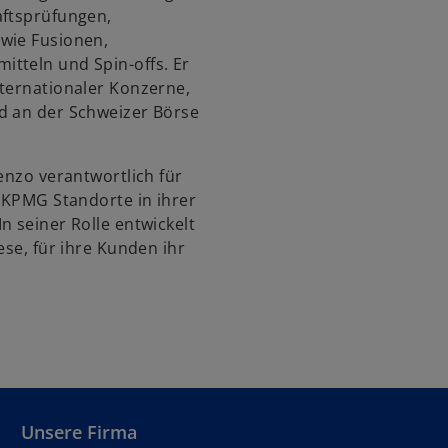
aftsprüfungen,
s
wie Fusionen,
t
tteln und Spin-offs. Er
e
nternationaler Konzerne,
r
d an der Schweizer Börse
k
a
r
enzo verantwortlich für
t
r KPMG Standorte in ihrer
e
n seiner Rolle entwickelt
g
ese, für ihre Kunden ihr
e
ö
f
f
n
e
t
Unsere Firma