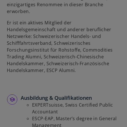
ö
einzigartiges Renommee in dieser Branche
f
erworben.
f
n
Er ist ein aktives Mitglied der
e
Handelsgemeinschaft und anderer beruflicher
t
Netzwerke: Schweizerischer Handels- und
Schifffahrtsverband, Schweizerisches
Forschungsinstitut für Rohstoffe, Commodities
Trading Alumni, Schweizerisch-Chinesische
Handelskammer, Schweizerisch-Französische
Handelskammer, ESCP Alumni.
Ausbildung & Qualifikationen
EXPERTsuisse, Swiss Certified Public
Accountant
ESCP-EAP, Master’s degree in General
Management