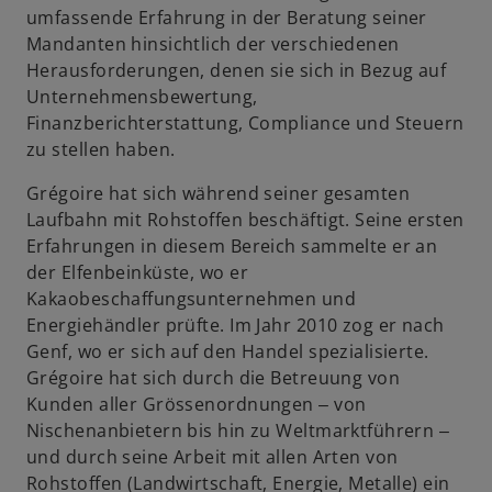
umfassende Erfahrung in der Beratung seiner
u
Mandanten hinsichtlich der verschiedenen
e
Herausforderungen, denen sie sich in Bezug auf
n
Unternehmensbewertung,
R
Finanzberichterstattung, Compliance und Steuern
e
zu stellen haben.
g
i
Grégoire hat sich während seiner gesamten
s
Laufbahn mit Rohstoffen beschäftigt. Seine ersten
t
Erfahrungen in diesem Bereich sammelte er an
e
der Elfenbeinküste, wo er
r
Kakaobeschaffungsunternehmen und
k
Energiehändler prüfte. Im Jahr 2010 zog er nach
a
Genf, wo er sich auf den Handel spezialisierte.
r
Grégoire hat sich durch die Betreuung von
t
Kunden aller Grössenordnungen ‒ von
e
Nischenanbietern bis hin zu Weltmarktführern ‒
g
und durch seine Arbeit mit allen Arten von
e
Rohstoffen (Landwirtschaft, Energie, Metalle) ein