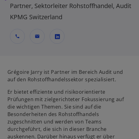
Partner, Sektorleiter Rohstoffhandel, Audit
KPMG Switzerland
call
mail
w
i
r
d
Grégoire Jarry ist Partner im Bereich Audit und
i
auf den Rohstoffhandelssektor spezialisiert.
n
Er bietet effiziente und risikoorientierte
e
Prüfungen mit zielgerichteter Fokussierung auf
i
die wichtigen Themen. Sie sind auf die
n
Besonderheiten des Rohstoffhandels
e
zugeschnitten und werden von Teams
r
durchgeführt, die sich in dieser Branche
n
auskennen. Darüber hinaus verfügt er über
e