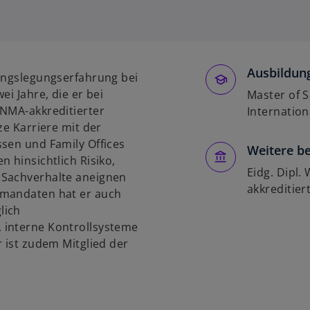
i
r
d
i
Ausbildung
n
nungslegungserfahrung bei
e
ei Jahre, die er bei
Master of S
i
INMA-akkreditierter
Internatio
n
ze Karriere mit der
e
ssen und Family Offices
Weitere be
r
 hinsichtlich Risiko,
n
Eidg. Dipl.
 Sachverhalte aneignen
e
akkreditier
fmandaten hat er auch
u
lich
e
 interne Kontrollsysteme
n
r ist zudem Mitglied der
R
e
g
i