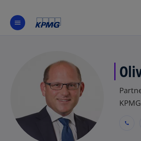
menu
Oli
Partne
KPMG 
call