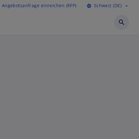
Angebotsanfrage einreichen (RFP)
Schweiz (DE)
language
expand_more
search