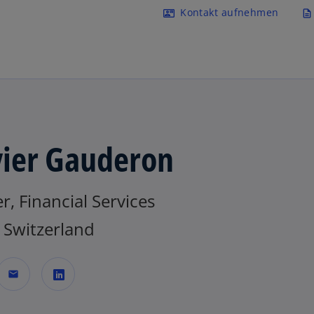
Navigation überspringen
Kontakt aufnehmen
contact_mail
description
vier Gauderon
r, Financial Services
Switzerland
mail
w