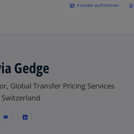
Navigation überspringen
Kontakt aufnehmen
contact_mail
description
via Gedge
or, Global Transfer Pricing Services
Switzerland
mail
w