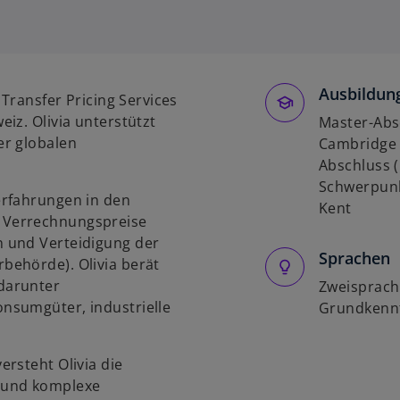
i
r
d
i
Ausbildung
n
 Transfer Pricing Services
e
iz. Olivia unterstützt
Master-Absc
i
er globalen
Cambridge i
n
Abschluss (
e
Schwerpunk
erfahrungen in den
r
Kent
 Verrechnungspreise
n
 und Verteidigung der
e
Sprachen
behörde). Olivia berät
u
darunter
e
Zweisprachi
nsumgüter, industrielle
n
Grundkennt
R
e
rsteht Olivia die
g
 und komplexe
i