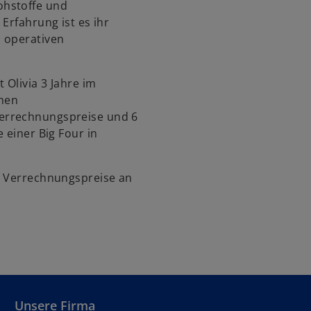
ohstoffe und
s
Erfahrung ist es ihr
t
n operativen
e
r
k
 Olivia 3 Jahre im
a
hen
r
errechnungspreise und 6
t
 einer Big Four in
e
g
h Verrechnungspreise an
e
ö
f
f
n
e
t
Unsere Firma