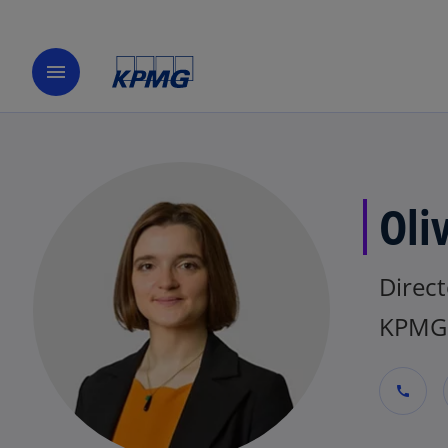
menu
Oli
Direct
KPMG 
call