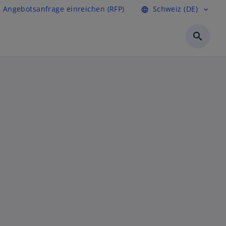
Angebotsanfrage einreichen (RFP)
Schweiz (DE)
language
expand_more
search