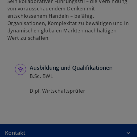
Sein kollaborativer Führungsstil – die Verbindung
e
von vorausschauendem Denken mit
ö
entschlossenem Handeln – befähigt
f
Organisationen, Komplexität zu bewältigen und in
f
dynamischen globalen Märkten nachhaltigen
n
Wert zu schaffen.
e
t
Ausbildung und Qualifikationen
B.Sc. BWL
Dipl. Wirtschaftsprüfer
Kontakt