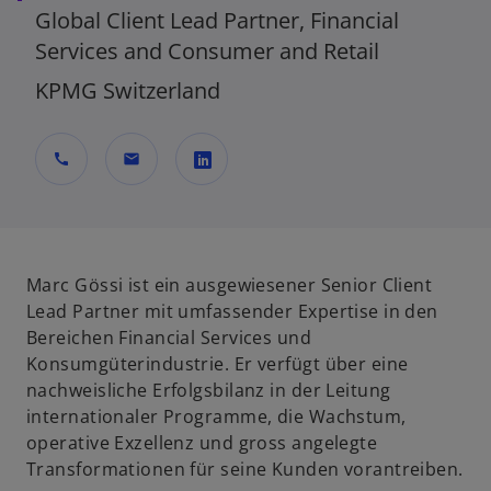
Global Client Lead Partner, Financial
Services and Consumer and Retail
KPMG Switzerland
call
mail
w
i
r
d
Marc Gössi ist ein ausgewiesener Senior Client
i
Lead Partner mit umfassender Expertise in den
n
Bereichen Financial Services und
e
Konsumgüterindustrie. Er verfügt über eine
i
nachweisliche Erfolgsbilanz in der Leitung
n
internationaler Programme, die Wachstum,
e
operative Exzellenz und gross angelegte
r
Transformationen für seine Kunden vorantreiben.