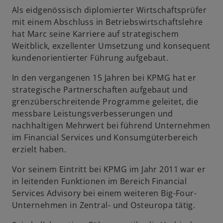
n
Als eidgenössisch diplomierter Wirtschaftsprüfer
e
mit einem Abschluss in Betriebswirtschaftslehre
u
hat Marc seine Karriere auf strategischem
e
Weitblick, exzellenter Umsetzung und konsequent
n
kundenorientierter Führung aufgebaut.
R
e
In den vergangenen 15 Jahren bei KPMG hat er
g
strategische Partnerschaften aufgebaut und
i
grenzüberschreitende Programme geleitet, die
s
messbare Leistungsverbesserungen und
t
nachhaltigen Mehrwert bei führend Unternehmen
e
im Financial Services und Konsumgüterbereich
r
erzielt haben.
k
a
Vor seinem Eintritt bei KPMG im Jahr 2011 war er
r
in leitenden Funktionen im Bereich Financial
t
Services Advisory bei einem weiteren Big-Four-
e
Unternehmen in Zentral- und Osteuropa tätig.
g