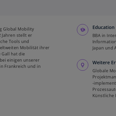
w
i
r
d
i
Education 
ng Global Mobility
n
Jahren stellt er
BBA in Int
e
sche Tools und
Information
i
ltweiten Mobilität ihrer
Japan und 
n
 Gall hat die
e
ei einigen unserer
Weitere E
r
n Frankreich und in
n
Globale Mob
e
Projektman
u
-implement
e
Prozessaut
n
Künstliche 
R
e
g