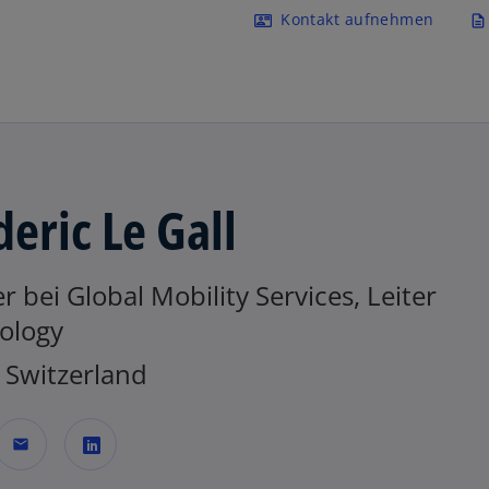
Navigation überspringen
Kontakt aufnehmen
contact_mail
description
deric Le Gall
r bei Global Mobility Services, Leiter
ology
Switzerland
mail