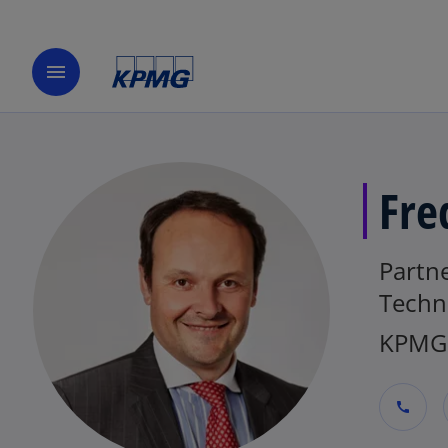
menu
Fre
Partne
Techn
KPMG 
call