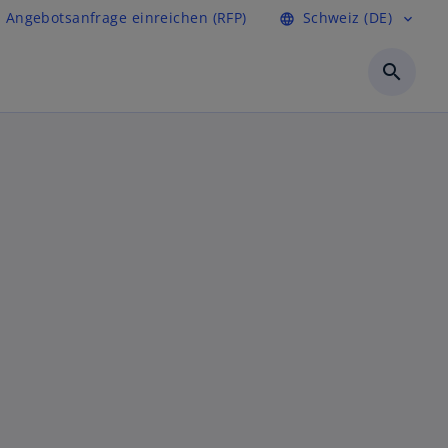
Angebotsanfrage einreichen (RFP)
Schweiz (DE)
language
expand_more
search