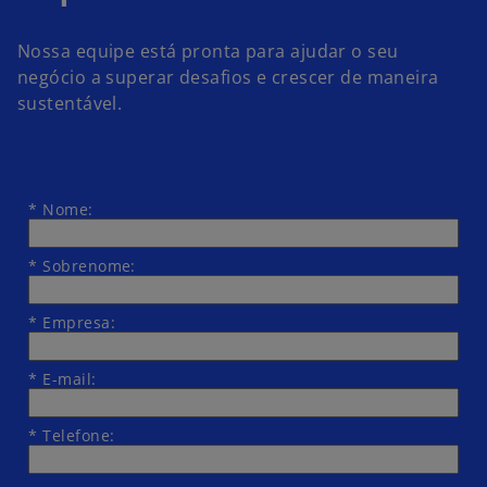
Nossa equipe está pronta para ajudar o seu
negócio a superar desafios e crescer de maneira
sustentável.
*
Nome:
*
Sobrenome:
*
Empresa:
*
E-mail:
*
Telefone: