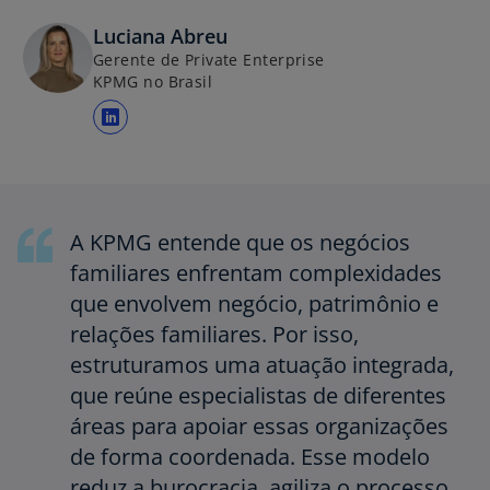
b
Luciana Abreu
r
Gerente de Private Enterprise
e
KPMG no Brasil
e
m
a
u
b
m
r
a
e
n
e
A KPMG entende que os negócios
o
m
familiares enfrentam complexidades
v
u
que envolvem negócio, patrimônio e
a
m
g
relações familiares. Por isso,
a
u
estruturamos uma atuação integrada,
n
i
o
que reúne especialistas de diferentes
a
v
áreas para apoiar essas organizações
a
de forma coordenada. Esse modelo
g
reduz a burocracia, agiliza o processo