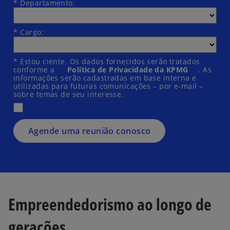
*
Departamento:
*
Cargo:
*
Estou ciente. Os dados fornecidos serão tratados
conforme a
Política de Privacidade da KPMG
. As
informações serão cadastradas em base interna e
utilizadas para futuras comunicações – por e-mail –
sobre temas de seu interesse.
Agende uma reunião conosco
Empreendedorismo ao longo de
gerações