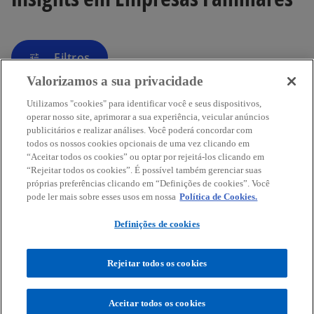
Filtros
tune
Valorizamos a sua privacidade
Utilizamos "cookies" para identificar você e seus dispositivos,
operar nosso site, aprimorar a sua experiência, veicular anúncios
publicitários e realizar análises. Você poderá concordar com
todos os nossos cookies opcionais de uma vez clicando em
Contato
“Aceitar todos os cookies” ou optar por rejeitá-los clicando em
“Rejeitar todos os cookies”. É possível também gerenciar suas
próprias preferências clicando em “Definições de cookies”. Você
Sobre a KPMG
pode ler mais sobre esses usos em nossa
Política de Cookies.
Definições de cookies
Serviços
Rejeitar todos os cookies
a
a
a
a
a
b
b
b
b
b
Aceitar todos os cookies
Termos de uso
Privacidade
r
r
Acessibilidade
r
r
Ajuda
Glossário
r