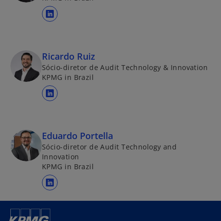
a
b
r
e
Ricardo Ruiz
e
Sócio-diretor de Audit Technology & Innovation
KPMG in Brazil
m
u
a
m
b
a
r
n
e
Eduardo Portella
o
e
Sócio-diretor de Audit Technology and
v
Innovation
m
a
KPMG in Brazil
u
g
m
u
a
a
i
b
n
a
r
o