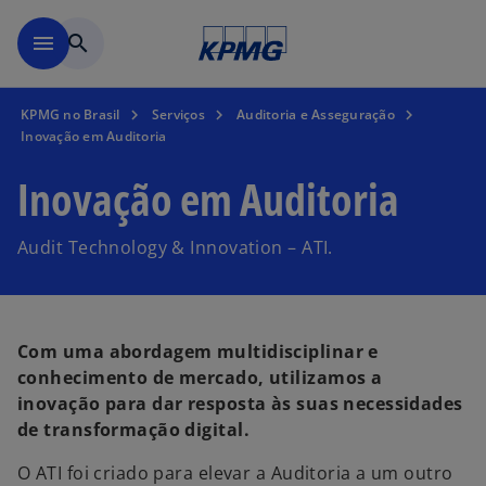
Pular para o conteúdo princ
menu
search
KPMG no Brasil
Serviços
Auditoria e Asseguração
Inovação em Auditoria
Inovação em Auditoria
Audit Technology & Innovation – ATI.
Com uma abordagem multidisciplinar e
conhecimento de mercado, utilizamos a
inovação para dar resposta às suas necessidades
de transformação digital.
O ATI foi criado para elevar a Auditoria a um outro