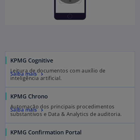
P
l
KPMG Cognitive
a
Leitura de documentos com auxílio de
Saiba mais
inteligência artificial.
y
KPMG Chrono
Automação dos principais procedimentos
Saiba mais
substantivos e Data & Analytics de auditoria.
V
KPMG Confirmation Portal