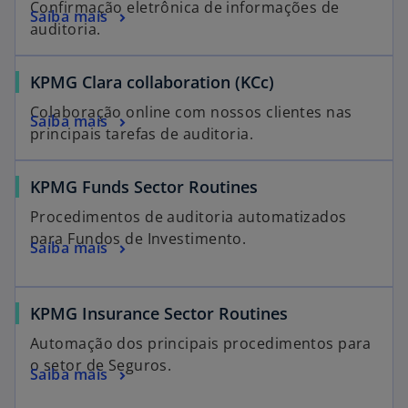
Confirmação eletrônica de informações de
Saiba mais
auditoria.
i
KPMG Clara collaboration (KCc)
Colaboração online com nossos clientes nas
Saiba mais
d
principais tarefas de auditoria.
KPMG Funds Sector Routines
e
Procedimentos de auditoria automatizados
para Fundos de Investimento.
Saiba mais
o
KPMG Insurance Sector Routines
Automação dos principais procedimentos para
o setor de Seguros.
Saiba mais