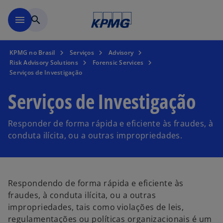
Pular para o conteúdo princ
menu
search
KPMG no Brasil
Serviços
Advisory
Risk Advisory Solutions
Forensic Services
Serviços de Investigação
Serviços de Investigação
Responder de forma rápida e eficiente às fraudes, à
conduta ilícita, ou a outras impropriedades.
Respondendo de forma rápida e eficiente às
fraudes, à conduta ilícita, ou a outras
impropriedades, tais como violações de leis,
regulamentações ou políticas organizacionais é um