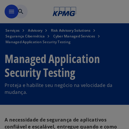
Pular para o conteúdo princ
menu
search
Serviços
Advisory
Risk Advisory Solutions
Segurança Cibernética
Cyber Managed Services
Managed Application Security Testing
Managed Application
Security Testing
Proteja e habilite seu negócio na velocidade da
mudança.
A necessidade de segurança de aplicativos
confiável e escalável, entregue quando e como