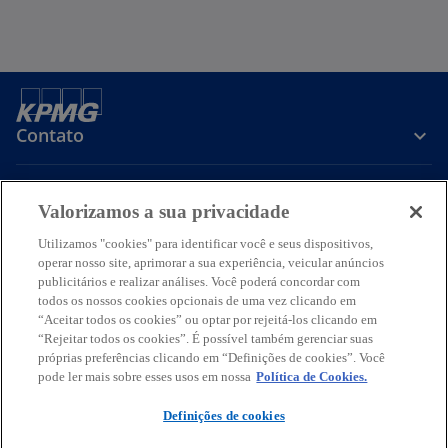
Contato
Sobre a KPMG
Valorizamos a sua privacidade
Utilizamos "cookies" para identificar você e seus dispositivos,
Serviços
operar nosso site, aprimorar a sua experiência, veicular anúncios
publicitários e realizar análises. Você poderá concordar com
todos os nossos cookies opcionais de uma vez clicando em
a
a
a
a
a
“Aceitar todos os cookies” ou optar por rejeitá-los clicando em
b
b
b
b
b
“Rejeitar todos os cookies”. É possível também gerenciar suas
Termos de uso
Privacidade
r
r
Acessibilidade
r
r
Ajuda
Glossário
r
próprias preferências clicando em “Definições de cookies”. Você
pode ler mais sobre esses usos em nossa
e
e
e
Política de Cookies.
e
e
© 2026 KPMG Auditores Independentes Ltda., uma sociedade simples
e
e
e
e
e
brasileira, de responsabilidade limitada e firma-membro da
Definições de cookies
m
m
m
m
m
organização global KPMG de firmas-membro independentes