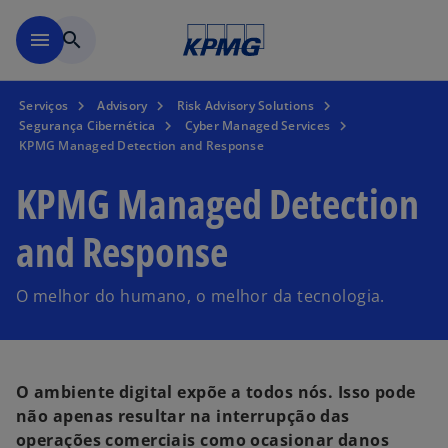
Pular para o conteúdo princ
menu
search
Serviços
Advisory
Risk Advisory Solutions
Segurança Cibernética
Cyber Managed Services
KPMG Managed Detection and Response
KPMG Managed Detection
and Response
O melhor do humano, o melhor da tecnologia.
O ambiente digital expõe a todos nós. Isso pode
não apenas resultar na interrupção das
operações comerciais como ocasionar danos