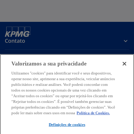
Contato
Sobre a KPMG
Valorizamos a sua privacidade
Utilizamos "cookies" para identificar você e seus dispositivos,
operar nosso site, aprimorar a sua experiência, veicular anúncios
Serviços
publicitários e realizar análises. Você poderá concordar com
todos os nossos cookies opcionais de uma vez clicando em
a
a
a
a
a
“Aceitar todos os cookies” ou optar por rejeitá-los clicando em
b
b
b
b
b
“Rejeitar todos os cookies”. É possível também gerenciar suas
Termos de uso
Privacidade
r
r
Acessibilidade
r
r
Ajuda
Glossário
r
próprias preferências clicando em “Definições de cookies”. Você
pode ler mais sobre esses usos em nossa
Política de Cookies.
e
e
e
e
e
© 2026 KPMG Auditores Independentes Ltda., uma sociedade simples
e
e
e
e
e
brasileira, de responsabilidade limitada e firma-membro da
Definições de cookies
m
m
m
m
m
organização global KPMG de firmas-membro independentes