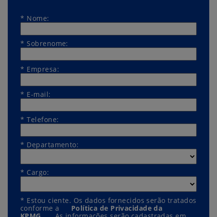
*
Nome:
*
Sobrenome:
*
Empresa:
*
E-mail:
*
Telefone:
*
Departamento:
*
Cargo:
*
Estou ciente. Os dados fornecidos serão tratados
conforme a
Política de Privacidade da
KPMG
. As informações serão cadastradas em