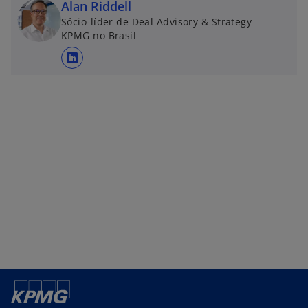
Alan Riddell
Sócio-líder de Deal Advisory & Strategy
KPMG no Brasil
a
b
r
e
e
m
u
m
a
n
o
v
a
g
u