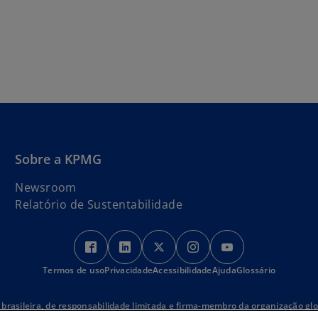
Sobre a KPMG
Newsroom
Relatório de Sustentabilidade
a
a
a
a
a
b
b
b
b
b
Termos de uso
Privacidade
r
r
Acessibilidade
r
r
Ajuda
Glossário
r
e
e
e
e
e
e
e
e
e
e
brasileira, de responsabilidade limitada e firma-membro da organização 