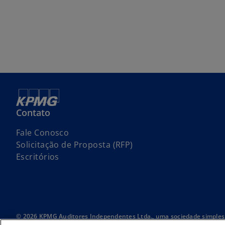
o
o
o
v
v
v
a
a
a
g
g
g
u
u
u
i
i
i
a
a
a
Contato
Fale Conosco
Solicitação de Proposta (RFP)
Escritórios
© 2026 KPMG Auditores Independentes Ltda., uma sociedade simples 