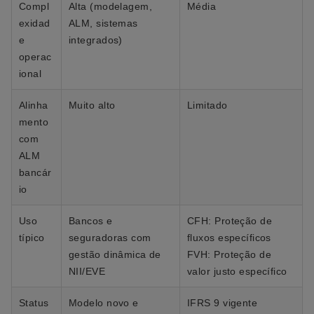
Compl
Alta (modelagem,
Média
exidad
ALM, sistemas
e
integrados)
operac
ional
Alinha
Muito alto
Limitado
mento
com
ALM
bancár
io
Uso
Bancos e
CFH: Proteção de
típico
seguradoras com
fluxos específicos
gestão dinâmica de
FVH: Proteção de
NII/EVE
valor justo específico
Status
Modelo novo e
IFRS 9 vigente