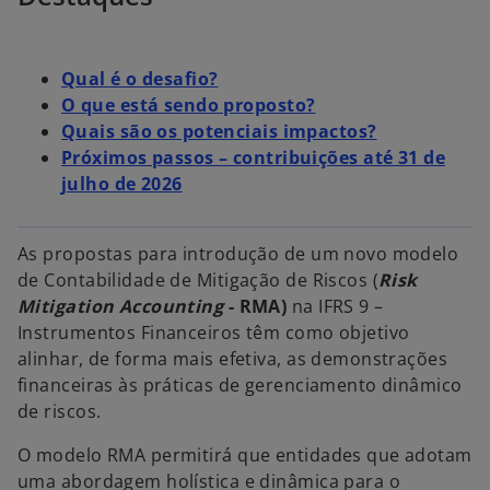
g
g
g
u
u
u
i
i
i
a
a
a
Qual é o desafio?
O que está sendo proposto?
Quais são os potenciais impactos?
Próximos passos – contribuições até 31 de
julho de 2026
As propostas para introdução de um novo modelo
de Contabilidade de Mitigação de Riscos (
Risk
Mitigation Accounting
- RMA)
na IFRS 9 –
Instrumentos Financeiros têm como objetivo
alinhar, de forma mais efetiva, as demonstrações
financeiras às práticas de gerenciamento dinâmico
de riscos.
O modelo RMA permitirá que entidades que adotam
uma abordagem holística e dinâmica para o