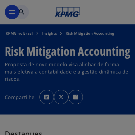
Pular para o conteúdo princ
menu
search
KPMG no Brasil
Insights
Risk Mitigation Accounting
Risk Mitigation Accounting
Proposta de novo modelo visa alinhar de forma
mais efetiva a contabilidade e a gestão dinâmica de
riscos.
a
a
a
b
b
b
Compartilhe
r
r
r
e
e
e
e
e
e
m
m
m
u
u
u
m
m
m
a
a
a
n
n
n
o
o
o
v
v
v
Destaques
a
a
a