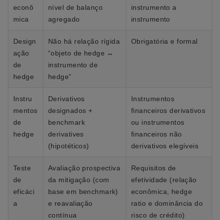
econô
nível de balanço
instrumento a
mica
agregado
instrumento
Design
Não há relação rígida
Obrigatória e formal
ação
“objeto de hedge ↔
de
instrumento de
hedge
hedge”
Instru
Derivativos
Instrumentos
mentos
designados +
financeiros derivativos
de
benchmark
ou instrumentos
hedge
derivatives
financeiros não
(hipotéticos)
derivativos elegíveis
Teste
Avaliação prospectiva
Requisitos de
de
da mitigação (com
efetividade (relação
eficáci
base em benchmark)
econômica, hedge
a
e reavaliação
ratio e dominância do
contínua
risco de crédito)