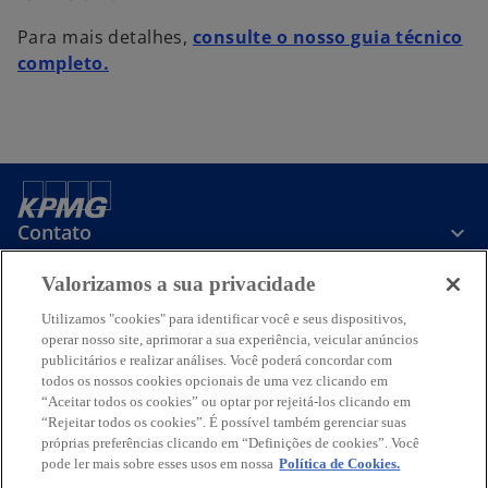
Para mais detalhes,
consulte o nosso guia técnico
a
completo.
b
r
e
e
m
u
Contato
m
a
Valorizamos a sua privacidade
n
Sobre a KPMG
Utilizamos "cookies" para identificar você e seus dispositivos,
o
operar nosso site, aprimorar a sua experiência, veicular anúncios
v
publicitários e realizar análises. Você poderá concordar com
Serviços
a
todos os nossos cookies opcionais de uma vez clicando em
g
“Aceitar todos os cookies” ou optar por rejeitá-los clicando em
a
a
a
a
a
“Rejeitar todos os cookies”. É possível também gerenciar suas
u
próprias preferências clicando em “Definições de cookies”. Você
b
b
b
b
b
i
pode ler mais sobre esses usos em nossa
Política de Cookies.
Termos de uso
Privacidade
r
r
Acessibilidade
r
r
Ajuda
Glossário
r
a