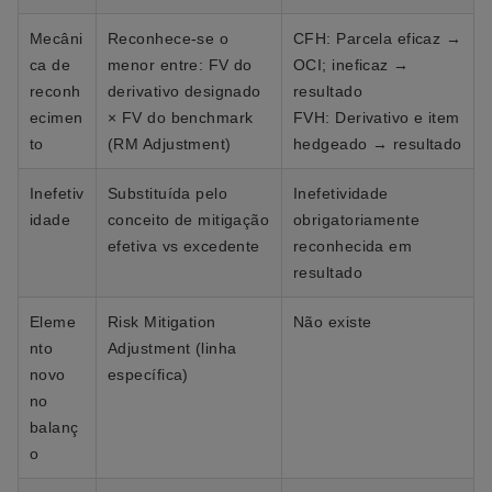
Mecâni
Reconhece-se o
CFH: Parcela eficaz →
ca de
menor entre: FV do
OCI; ineficaz →
reconh
derivativo designado
resultado
ecimen
× FV do benchmark
FVH: Derivativo e item
to
(RM Adjustment)
hedgeado → resultado
Inefetiv
Substituída pelo
Inefetividade
idade
conceito de mitigação
obrigatoriamente
efetiva vs excedente
reconhecida em
resultado
Eleme
Risk Mitigation
Não existe
nto
Adjustment (linha
novo
específica)
no
balanç
o