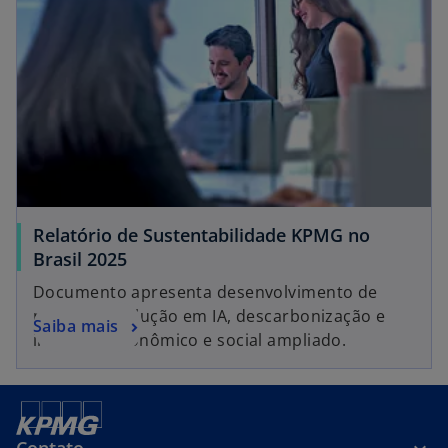
e
m
u
m
a
n
o
v
a
g
Relatório de Sustentabilidade KPMG no
u
Brasil 2025
i
Documento apresenta desenvolvimento de
a
pessoas, evolução em IA, descarbonização e
Saiba mais
impactos econômico e social ampliado.