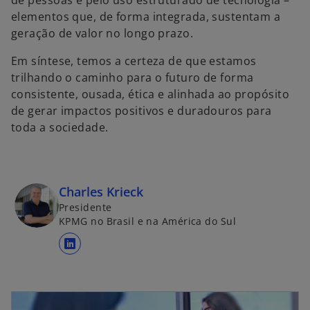
de pessoas e pelo uso estruturado de tecnologia –
elementos que, de forma integrada, sustentam a
geração de valor no longo prazo.
Em síntese, temos a certeza de que estamos
trilhando o caminho para o futuro de forma
consistente, ousada, ética e alinhada ao propósito
de gerar impactos positivos e duradouros para
toda a sociedade.
Charles Krieck
Presidente
KPMG no Brasil e na América do Sul
a
b
r
e