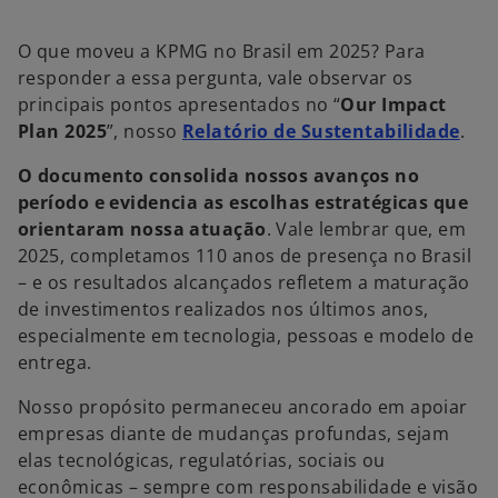
m
m
m
a
a
a
n
n
n
o
o
o
O que moveu a KPMG no Brasil em 2025? Para
v
v
v
a
a
a
responder a essa pergunta, vale observar os
g
g
g
u
u
u
principais pontos apresentados no “
Our Impact
i
i
i
a
a
a
Plan 2025
”, nosso
Relatório de Sustentabilidade
.
O documento consolida nossos avanços no
período e evidencia as escolhas estratégicas que
orientaram nossa atuação
. Vale lembrar que, em
2025, completamos 110 anos de presença no Brasil
– e os resultados alcançados refletem a maturação
de investimentos realizados nos últimos anos,
especialmente em tecnologia, pessoas e modelo de
entrega.
Nosso propósito permaneceu ancorado em apoiar
empresas diante de mudanças profundas, sejam
elas tecnológicas, regulatórias, sociais ou
econômicas – sempre com responsabilidade e visão