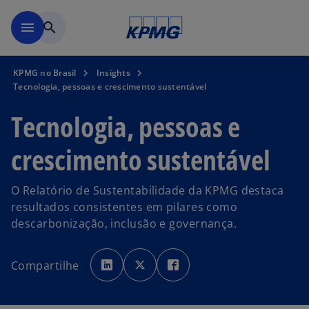
Pular para o conteúdo princ
menu
search
KPMG no Brasil
Insights
Tecnologia, pessoas e crescimento sustentável
Tecnologia, pessoas e
crescimento sustentável
O Relatório de Sustentabilidade da KPMG destaca
resultados consistentes em pilares como
descarbonização, inclusão e governança.
a
a
a
b
b
b
Compartilhe
r
r
r
e
e
e
e
e
e
m
m
m
u
u
u