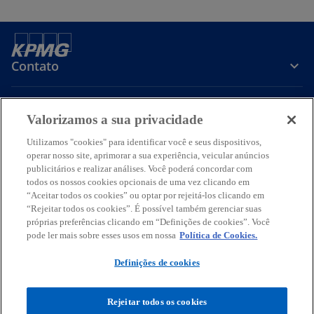
Contato
Sobre a KPMG
Valorizamos a sua privacidade
Utilizamos "cookies" para identificar você e seus dispositivos,
Serviços
operar nosso site, aprimorar a sua experiência, veicular anúncios
publicitários e realizar análises. Você poderá concordar com
todos os nossos cookies opcionais de uma vez clicando em
a
a
a
a
a
“Aceitar todos os cookies” ou optar por rejeitá-los clicando em
b
b
b
b
b
“Rejeitar todos os cookies”. É possível também gerenciar suas
Termos de uso
Privacidade
r
r
Acessibilidade
r
r
Ajuda
Glossário
r
próprias preferências clicando em “Definições de cookies”. Você
e
e
e
e
e
pode ler mais sobre esses usos em nossa
Política de Cookies.
© 2026 KPMG Auditores Independentes Ltda., uma sociedade simples
e
e
e
e
e
brasileira, de responsabilidade limitada e firma-membro da
Definições de cookies
m
m
m
m
m
organização global KPMG de firmas-membro independentes
licenciadas da KPMG International Limited, uma empresa inglesa
u
u
u
u
u
privada de responsabilidade limitada. Todos os direitos reservados.
Rejeitar todos os cookies
m
m
m
m
m
O nome KPMG e o seu logotipo são marcas utilizadas sob licença