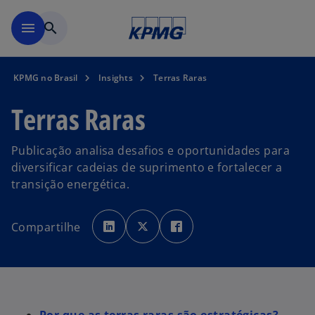
Pular para o conteúdo princ
menu
search
KPMG no Brasil
Insights
Terras Raras
Terras Raras
Publicação analisa desafios e oportunidades para
diversificar cadeias de suprimento e fortalecer a
transição energética.
a
a
a
b
b
b
Compartilhe
r
r
r
e
e
e
e
e
e
m
m
m
u
u
u
m
m
m
a
a
a
n
n
n
o
o
o
v
v
v
a
a
a