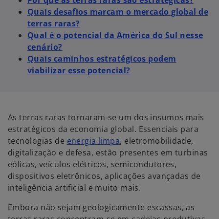
Por que as terras raras são estratégicas?
g
g
g
Quais desafios marcam o mercado global de
u
u
u
i
i
i
terras raras?
a
a
a
Qual é o potencial da América do Sul nesse
cenário?
Quais caminhos estratégicos podem
viabilizar esse potencial?
As terras raras tornaram-se um dos insumos mais
estratégicos da economia global. Essenciais para
tecnologias de
energia limpa
, eletromobilidade,
digitalização e defesa, estão presentes em turbinas
eólicas, veículos elétricos, semicondutores,
dispositivos eletrônicos, aplicações avançadas de
inteligência artificial e muito mais.
Embora não sejam geologicamente escassas, as