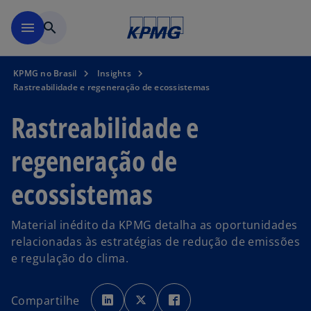
Pular para o conteúdo princ
menu
search
KPMG no Brasil
Insights
Rastreabilidade e regeneração de ecossistemas
Rastreabilidade e
regeneração de
ecossistemas
Material inédito da KPMG detalha as oportunidades
relacionadas às estratégias de redução de emissões
e regulação do clima.
a
a
a
b
b
b
Compartilhe
r
r
r