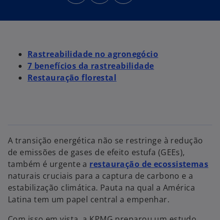
e
e
e
e
e
e
m
m
m
u
u
u
m
m
m
a
a
a
n
n
n
o
o
o
v
v
v
Rastreabilidade no agronegócio
a
a
a
g
g
g
7 benefícios da rastreabilidade
u
u
u
i
i
i
Restauração florestal
a
a
a
A transição energética não se restringe à redução
de emissões de gases de efeito estufa (GEEs),
também é urgente a
restauração de ecossistemas
naturais cruciais para a captura de carbono e a
estabilização climática. Pauta na qual a América
Latina tem um papel central a empenhar.
Com isso em vista, a KPMG preparou um estudo