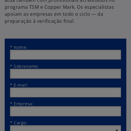
atua também com profissionais acreditados no
programa TSM e Copper Mark. Os especialistas
apoiam as empresas em todo o ciclo — da
preparação à verificação final.
*
Nome:
*
Sobrenome:
*
E-mail:
*
Empresa:
*
Cargo: