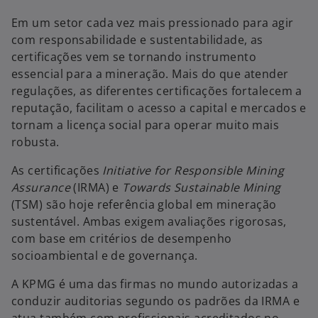
n
n
n
o
o
o
Em um setor cada vez mais pressionado para agir
v
v
v
a
a
a
com responsabilidade e sustentabilidade, as
g
g
g
u
u
u
certificações vem se tornando instrumento
i
i
i
a
a
a
essencial para a mineração. Mais do que atender
regulações, as diferentes certificações fortalecem a
reputação, facilitam o acesso a capital e mercados e
tornam a licença social para operar muito mais
robusta.
As certificações
Initiative for Responsible Mining
Assurance
(IRMA) e
Towards Sustainable Mining
(TSM) são hoje referência global em mineração
sustentável. Ambas exigem avaliações rigorosas,
com base em critérios de desempenho
socioambiental e de governança.
A KPMG é uma das firmas no mundo autorizadas a
conduzir auditorias segundo os padrões da IRMA e