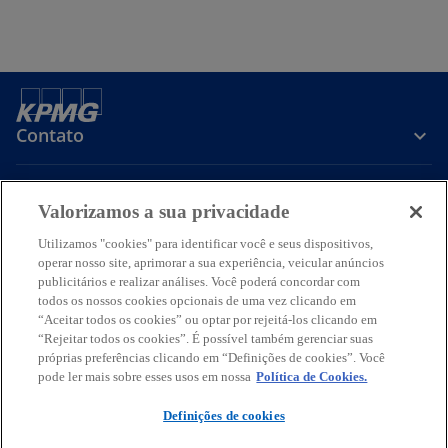
Contato
Sobre a KPMG
Valorizamos a sua privacidade
Utilizamos "cookies" para identificar você e seus dispositivos,
operar nosso site, aprimorar a sua experiência, veicular anúncios
Serviços
publicitários e realizar análises. Você poderá concordar com
todos os nossos cookies opcionais de uma vez clicando em
a
a
a
a
a
“Aceitar todos os cookies” ou optar por rejeitá-los clicando em
b
b
b
b
b
“Rejeitar todos os cookies”. É possível também gerenciar suas
Termos de uso
Privacidade
r
r
Acessibilidade
r
r
Ajuda
Glossário
r
próprias preferências clicando em “Definições de cookies”. Você
pode ler mais sobre esses usos em nossa
Política de Cookies.
e
e
e
e
e
© 2026 KPMG Auditores Independentes Ltda., uma sociedade simples
e
e
e
e
e
brasileira, de responsabilidade limitada e firma-membro da
Definições de cookies
m
m
m
m
m
organização global KPMG de firmas-membro independentes