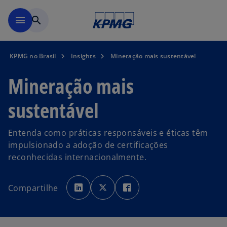
Pular para o conteúdo princ
menu
search
KPMG no Brasil
Insights
Mineração mais sustentável
Mineração mais
sustentável
Entenda como práticas responsáveis e éticas têm
impulsionado a adoção de certificações
reconhecidas internacionalmente.
a
a
a
b
b
b
Compartilhe
r
r
r
e
e
e
e
e
e
m
m
m
u
u
u
m
m
m
a
a
a