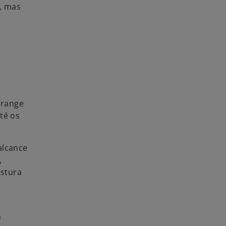
o, mas
brange
té os
alcance
,
ostura
a