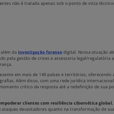
dentes não é tratada apenas sob o ponto de vista técnic
o além da
investigação forense
digital. Nossa atuação a
o pela gestão de crises e assessoria legal/regulatória a
rança.
esente em mais de 140 países e territórios, oferecendo 
ografias. Além disso, com uma rede jurídica internacional
momento crítico da resposta até a redefinição de sua p
poderar clientes com resiliência cibernética global
,
de ataques devastadores quanto na transformação de su