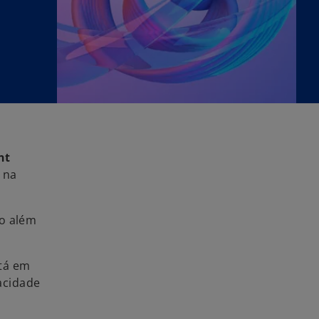
nt
 na
do além
stá em
acidade