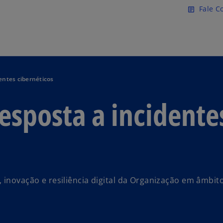
Pular para o conteúdo princ
Fale C
article
entes cibernéticos
esposta a incidente
 inovação e resiliência digital da Organização em âmbit