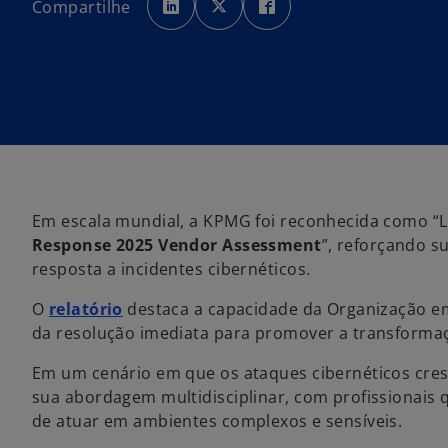
Compartilhe
r
r
r
e
e
e
e
e
e
m
m
m
u
u
u
m
m
m
a
a
a
n
n
n
o
o
o
v
v
v
a
a
a
g
g
g
u
u
u
i
i
i
a
a
a
Em escala mundial, a KPMG foi reconhecida como “Lí
Response 2025 Vendor Assessment
”, reforçando s
resposta a incidentes cibernéticos.
a
O
relatório
destaca a capacidade da Organização em 
b
da resolução imediata para promover a transformaçã
r
Em um cenário em que os ataques cibernéticos cres
e
sua abordagem multidisciplinar, com profissionais
e
de atuar em ambientes complexos e sensíveis.
m