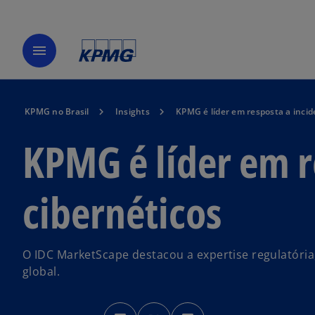
menu
KPMG no Brasil
Insights
KPMG é líder em resposta a incid
KPMG é líder em r
cibernéticos
O IDC MarketScape destacou a expertise regulatória,
global.
a
a
a
b
b
b