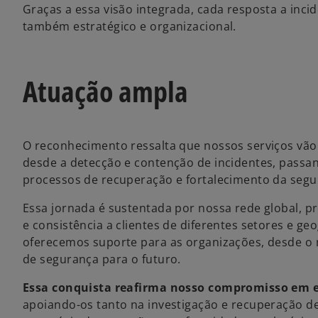
u
Graças a essa visão integrada, cada resposta a inci
m
também estratégico e organizacional.
a
n
o
Atuação ampla
v
a
g
u
O reconhecimento ressalta que nossos serviços vã
i
desde a detecção e contenção de incidentes, passand
a
processos de recuperação e fortalecimento da segu
Essa jornada é sustentada por nossa rede global, pr
e consistência a clientes de diferentes setores e ge
oferecemos suporte para as organizações, desde o 
de segurança para o futuro.
Essa conquista reafirma nosso compromisso em em
apoiando-os tanto na investigação e recuperação 