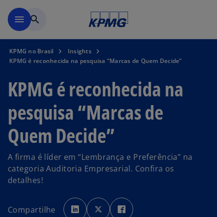
Pular para o conteúdo princ
menu
search
KPMG no Brasil
Insights
KPMG é reconhecida na pesquisa “Marcas de Quem Decide”
KPMG é reconhecida na
pesquisa “Marcas de
Quem Decide”
A firma é líder em “Lembrança e Preferência” na
categoria Auditoria Empresarial. Confira os
detalhes!
a
a
a
b
b
b
Compartilhe
r
r
r