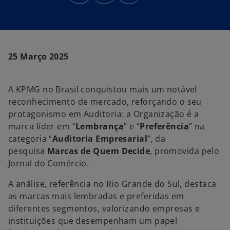
e
e
e
e
e
e
m
m
m
u
u
u
m
m
m
a
a
a
n
n
n
o
o
o
v
v
v
25 Março 2025
a
a
a
g
g
g
u
u
u
i
i
i
a
a
a
A KPMG no Brasil conquistou mais um notável
reconhecimento de mercado, reforçando o seu
protagonismo em Auditoria: a Organização é a
marca líder em “
Lembrança
” e “
Preferência
” na
categoria “
Auditoria Empresarial
”, da
pesquisa
Marcas de Quem Decide
, promovida pelo
Jornal do Comércio.
A análise, referência no Rio Grande do Sul, destaca
as marcas mais lembradas e preferidas em
diferentes segmentos, valorizando empresas e
instituições que desempenham um papel