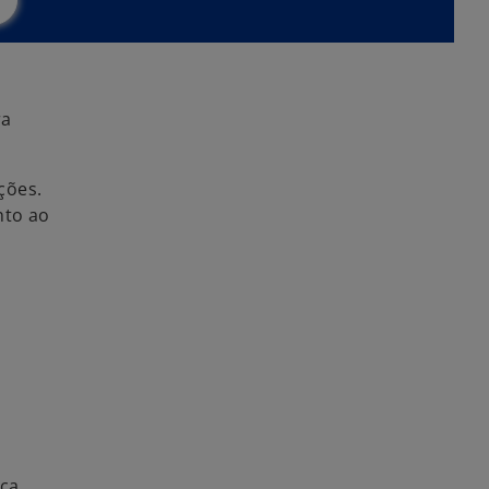
ra
ções.
nto ao
ca,