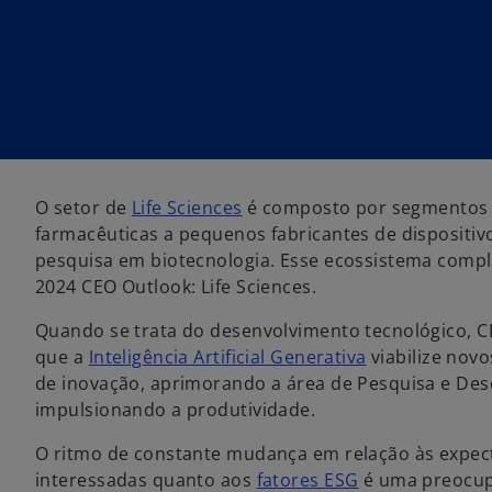
a
a
a
n
n
n
o
o
o
v
v
v
a
a
a
g
g
g
u
u
u
i
i
i
a
a
a
O setor de
Life Sciences
é composto por segmentos 
farmacêuticas a pequenos fabricantes de dispositivo
pesquisa em biotecnologia. Esse ecossistema comp
2024 CEO Outlook: Life Sciences.
Quando se trata do desenvolvimento tecnológico, 
que a
Inteligência Artificial Generativa
viabilize novo
de inovação, aprimorando a área de Pesquisa e De
impulsionando a produtividade.
O ritmo de constante mudança em relação às expect
interessadas quanto aos
fatores ESG
é uma preocup