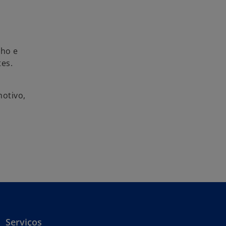
lho e
tes.
motivo,
Serviços