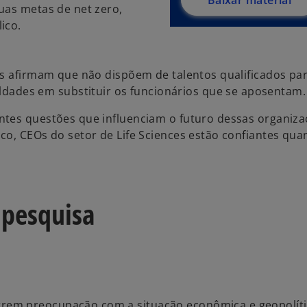
Baixar material
uas metas de net zero,
ico.
es afirmam que não dispõem de talentos qualificados pa
ldades em substituir os funcionários que se aposentam.
ntes questões que influenciam o futuro dessas organiza
co, CEOs do setor de Life Sciences estão confiantes qua
 pesquisa
rem preocupação com a situação econômica e geopolíti