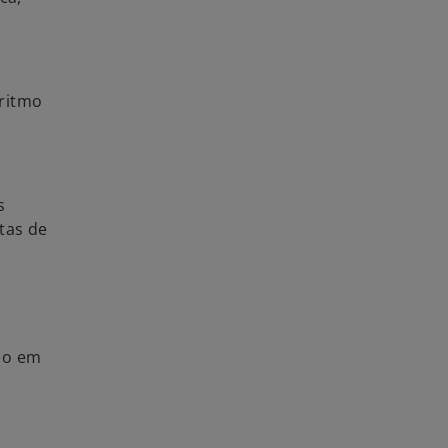
 ritmo
s
tas de
so em