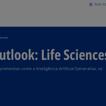
Pular para o conteúdo princ
Fale C
article
iences
look: Life Science
prementes como a Inteligência Artificial Generativa, os