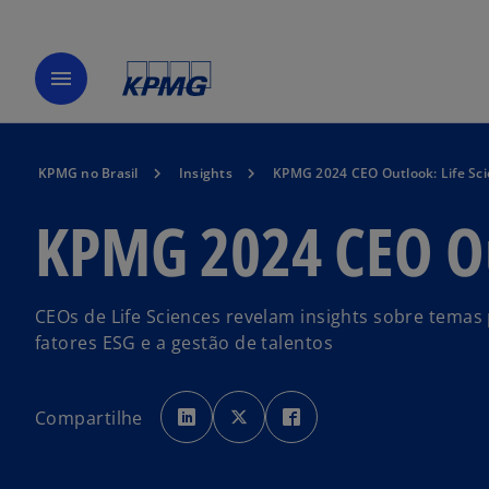
menu
KPMG no Brasil
Insights
KPMG 2024 CEO Outlook: Life Sc
KPMG 2024 CEO Out
CEOs de Life Sciences revelam insights sobre temas 
fatores ESG e a gestão de talentos
a
a
a
b
b
b
Compartilhe
r
r
r
e
e
e
e
e
e
m
m
m
u
u
u
m
m
m