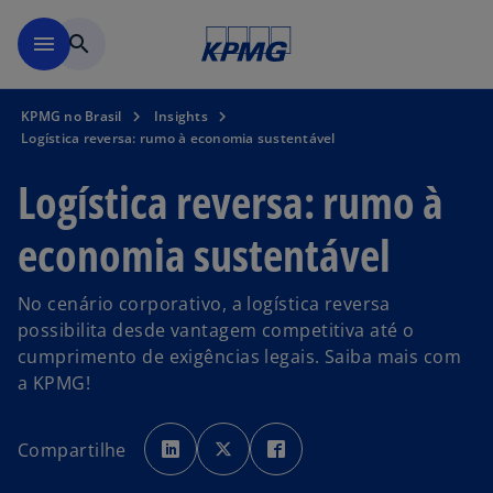
Pular para o conteúdo princ
menu
search
KPMG no Brasil
Insights
Logística reversa: rumo à economia sustentável
Logística reversa: rumo à
economia sustentável
No cenário corporativo, a logística reversa
possibilita desde vantagem competitiva até o
cumprimento de exigências legais. Saiba mais com
a KPMG!
a
a
a
b
b
b
Compartilhe
r
r
r
e
e
e
e
e
e