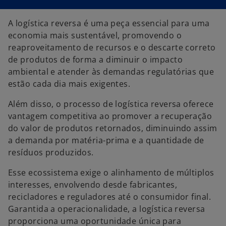
m
m
m
u
u
u
m
m
m
a
a
a
A logística reversa é uma peça essencial para uma
n
n
n
o
o
o
economia mais sustentável, promovendo o
v
v
v
a
a
a
reaproveitamento de recursos e o descarte correto
g
g
g
u
u
u
de produtos de forma a diminuir o impacto
i
i
i
a
a
a
ambiental e atender às demandas regulatórias que
estão cada dia mais exigentes.
Além disso, o processo de logística reversa oferece
vantagem competitiva ao promover a recuperação
do valor de produtos retornados, diminuindo assim
a demanda por matéria-prima e a quantidade de
resíduos produzidos.
Esse ecossistema exige o alinhamento de múltiplos
interesses, envolvendo desde fabricantes,
recicladores e reguladores até o consumidor final.
Garantida a operacionalidade, a logística reversa
proporciona uma oportunidade única para