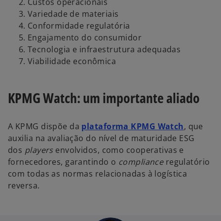
Custos operacionais
Variedade de materiais
Conformidade regulatória
Engajamento do consumidor
Tecnologia e infraestrutura adequadas
Viabilidade econômica
KPMG Watch: um importante aliado
a
A KPMG dispõe da
plataforma KPMG Watch
, que
b
auxilia na avaliação do nível de maturidade ESG
r
dos
players
envolvidos, como cooperativas e
e
fornecedores, garantindo o
compliance
regulatório
e
com todas as normas relacionadas à logística
m
reversa.
u
m
a