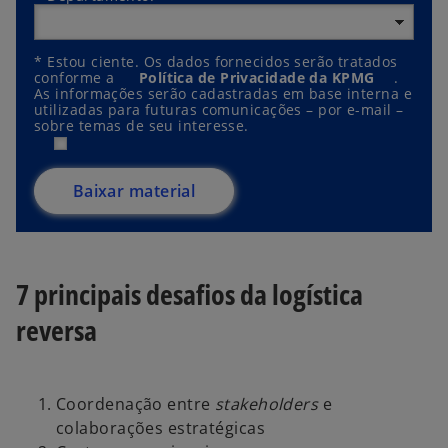
*
Estou ciente. Os dados fornecidos serão tratados
conforme a
Política de Privacidade da KPMG
.
As informações serão cadastradas em base interna e
utilizadas para futuras comunicações – por e-mail –
sobre temas de seu interesse.
Baixar material
7 principais desafios da logística
reversa
Coordenação entre
stakeholders
e
colaborações estratégicas