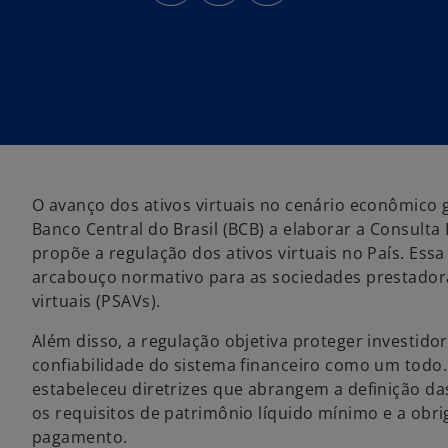
e
e
e
m
m
m
u
u
u
m
m
m
a
a
a
n
n
n
o
o
o
v
v
v
a
a
a
g
g
g
u
u
u
i
i
i
a
a
a
O avanço dos ativos virtuais no cenário econômico 
Banco Central do Brasil (BCB) a elaborar a Consulta 
propõe a regulação dos ativos virtuais no País. Essa 
arcabouço normativo para as sociedades prestadora
virtuais (PSAVs).
Além disso, a regulação objetiva proteger investidor
confiabilidade do sistema financeiro como um todo.
estabeleceu diretrizes que abrangem a definição d
os requisitos de patrimônio líquido mínimo e a obr
pagamento.