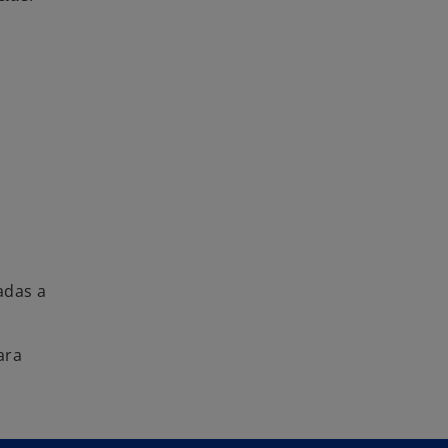
adas a
ara