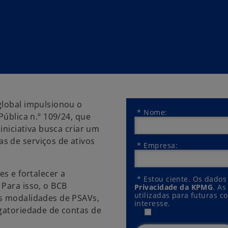
global impulsionou o
*
Nome:
Pública n.º 109/24, que
iniciativa busca criar um
s de serviços de ativos
*
Empresa:
es e fortalecer a
*
Estou ciente. Os dados
 Para isso, o BCB
Privacidade da KPMG
. A
utilizadas para futuras c
as modalidades de PSAVs,
interesse.
igatoriedade de contas de