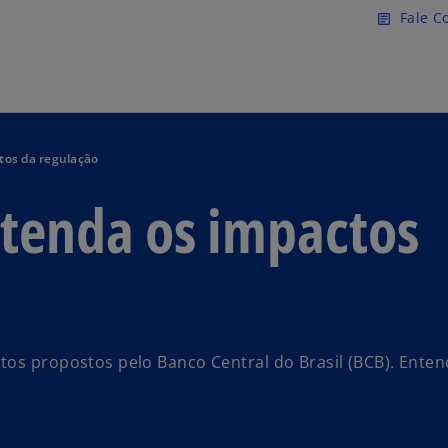
Pular para o conteúdo princ
Fale C
article
ctos da regulação
entenda os impactos
tos propostos pelo Banco Central do Brasil (BCB). Enten