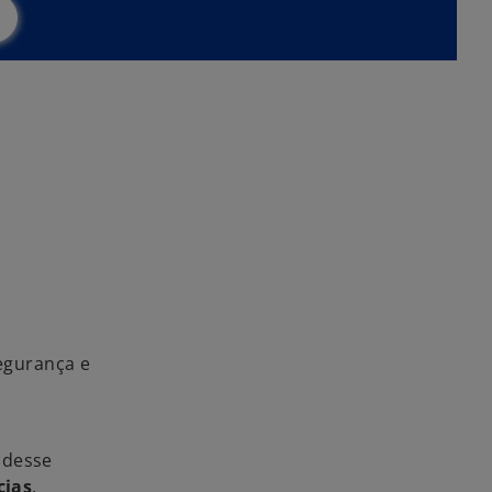
egurança e
 desse
cias
.