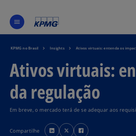
menu
KPMG no Brasil
Insights
Ativos virtuais: entenda os impa
Ativos virtuais: 
da regulação
Em breve, o mercado terá de se adequar aos requisi
a
a
a
b
b
b
Compartilhe
r
r
r
e
e
e