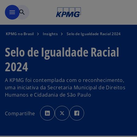
Pular para o conteúdo princ
menu
search
KPMG no Brasil
Insights
Selo de Igualdade Racial 2024
Selo de Igualdade Racial
2024
A KPMG foi contemplada com o reconhecimento,
uma iniciativa da Secretaria Municipal de Direitos
Humanos e Cidadania de São Paulo
a
a
a
b
b
b
Compartilhe
r
r
r
e
e
e
e
e
e
m
m
m
u
u
u
m
m
m
a
a
a