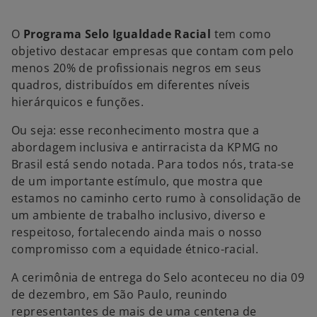
n
n
n
o
o
o
v
v
v
O
Programa Selo Igualdade Racial
tem como
a
a
a
g
g
g
objetivo destacar empresas que contam com pelo
u
u
u
i
i
i
menos 20% de profissionais negros em seus
a
a
a
quadros, distribuídos em diferentes níveis
hierárquicos e funções.
Ou seja: esse reconhecimento mostra que a
abordagem inclusiva e antirracista da KPMG no
Brasil está sendo notada. Para todos nós, trata-se
de um importante estímulo, que mostra que
estamos no caminho certo rumo à consolidação de
um ambiente de trabalho inclusivo, diverso e
respeitoso, fortalecendo ainda mais o nosso
compromisso com a equidade étnico-racial.
A cerimônia de entrega do Selo aconteceu no dia 09
de dezembro, em São Paulo, reunindo
representantes de mais de uma centena de