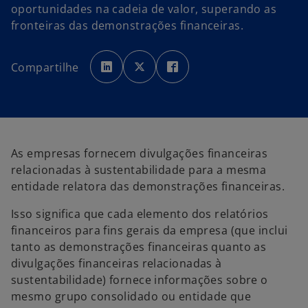
oportunidades na cadeia de valor, superando as
fronteiras das demonstrações financeiras.
a
a
a
b
b
b
Compartilhe
r
r
r
e
e
e
e
e
e
m
m
m
u
u
u
m
m
m
a
a
a
n
n
n
o
o
o
v
v
v
As empresas fornecem divulgações financeiras
a
a
a
g
g
g
relacionadas à sustentabilidade para a mesma
u
u
u
i
i
i
entidade relatora das demonstrações financeiras.
a
a
a
Isso significa que cada elemento dos relatórios
financeiros para fins gerais da empresa (que inclui
tanto as demonstrações financeiras quanto as
divulgações financeiras relacionadas à
sustentabilidade) fornece informações sobre o
mesmo grupo consolidado ou entidade que