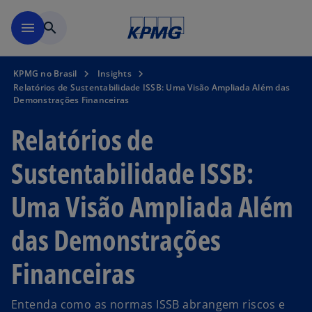
Pular para o conteúdo princ
menu
search
KPMG no Brasil
Insights
Relatórios de Sustentabilidade ISSB: Uma Visão Ampliada Além das
Demonstrações Financeiras
Relatórios de
Sustentabilidade ISSB:
Uma Visão Ampliada Além
das Demonstrações
Financeiras
Entenda como as normas ISSB abrangem riscos e