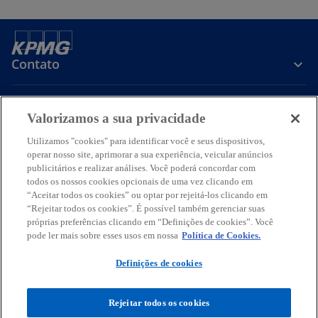
Contato
Sobre a KPMG
Valorizamos a sua privacidade
Utilizamos "cookies" para identificar você e seus dispositivos,
Serviços
operar nosso site, aprimorar a sua experiência, veicular anúncios
publicitários e realizar análises. Você poderá concordar com
todos os nossos cookies opcionais de uma vez clicando em
a
a
a
a
a
“Aceitar todos os cookies” ou optar por rejeitá-los clicando em
b
b
b
b
b
“Rejeitar todos os cookies”. É possível também gerenciar suas
Termos de uso
Privacidade
r
r
Acessibilidade
r
r
Ajuda
Glossário
r
próprias preferências clicando em “Definições de cookies”. Você
pode ler mais sobre esses usos em nossa
e
e
e
Política de Cookies.
e
e
© 2026 KPMG Auditores Independentes Ltda., uma sociedade simples
e
e
e
e
e
brasileira, de responsabilidade limitada e firma-membro da
Definições de cookies
m
m
m
m
m
organização global KPMG de firmas-membro independentes
licenciadas da KPMG International Limited, uma empresa inglesa
u
u
u
u
u
privada de responsabilidade limitada. Todos os direitos reservados.
Rejeitar todos os cookies
m
m
m
m
m
O nome KPMG e o seu logotipo são marcas utilizadas sob licença