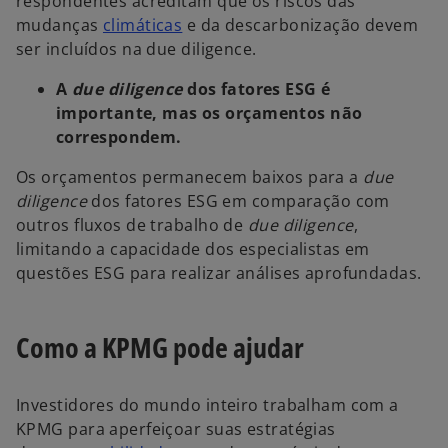
respondentes acreditam que os riscos das
a
mudanças
climáticas
e da descarbonização devem
b
ser incluídos na due diligence.
r
A
due diligence
dos fatores ESG é
e
importante, mas os orçamentos não
e
correspondem.
m
u
Os orçamentos permanecem baixos para a
due
m
diligence
dos fatores ESG em comparação com
a
outros fluxos de trabalho de
due diligence
,
n
limitando a capacidade dos especialistas em
o
questões ESG para realizar análises aprofundadas.
v
a
g
Como a KPMG pode ajudar
u
i
Investidores do mundo inteiro trabalham com a
a
KPMG para aperfeiçoar suas estratégias