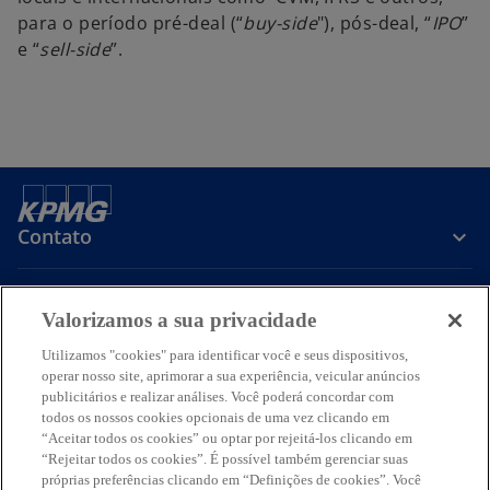
para o período pré-deal (“
buy-side
"), pós-deal, “
IPO
”
e “
sell-side
”.
Contato
Sobre a KPMG
Valorizamos a sua privacidade
Utilizamos "cookies" para identificar você e seus dispositivos,
operar nosso site, aprimorar a sua experiência, veicular anúncios
Serviços
publicitários e realizar análises. Você poderá concordar com
todos os nossos cookies opcionais de uma vez clicando em
a
a
a
a
a
“Aceitar todos os cookies” ou optar por rejeitá-los clicando em
b
b
b
b
b
“Rejeitar todos os cookies”. É possível também gerenciar suas
Termos de uso
Privacidade
r
r
Acessibilidade
r
r
Ajuda
Glossário
r
próprias preferências clicando em “Definições de cookies”. Você