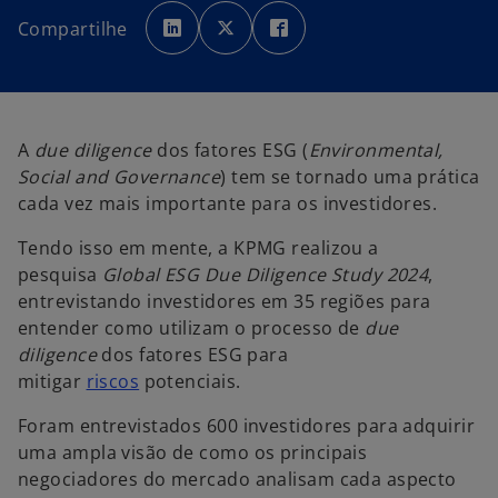
a
a
a
b
b
b
Compartilhe
r
r
r
e
e
e
e
e
e
m
m
m
u
u
u
m
m
m
a
a
a
n
n
n
o
o
o
A
due diligence
dos fatores ESG (
Environmental,
v
v
v
a
a
a
Social and Governance
) tem se tornado uma prática
g
g
g
u
u
u
cada vez mais importante para os investidores.
i
i
i
a
a
a
Tendo isso em mente, a KPMG realizou a
pesquisa
Global ESG Due Diligence Study 2024
,
entrevistando investidores em 35 regiões para
entender como utilizam o processo de
due
diligence
dos fatores ESG para
mitigar
riscos
potenciais.
Foram entrevistados 600 investidores para adquirir
uma ampla visão de como os principais
negociadores do mercado analisam cada aspecto