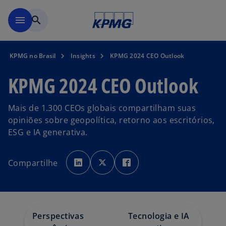
Pular para o conteúdo princ
menu
search
KPMG no Brasil
Insights
KPMG 2024 CEO Outlook
KPMG 2024 CEO Outlook
Mais de 1.300 CEOs globais compartilham suas
opiniões sobre geopolítica, retorno aos escritórios,
ESG e IA generativa.
a
a
a
b
b
b
Compartilhe
r
r
r
e
e
e
e
e
e
m
m
m
u
u
u
m
m
m
a
a
a
n
n
n
o
o
o
Perspectivas
Tecnologia e IA
v
v
v
a
a
a