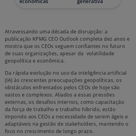
econômicas
generativa
g
g
g
u
u
u
i
i
i
a
a
a
Atravessando uma década de disrupção: a
publicação KPMG CEO Outlook completa dez anos e
mostra que os CEOs seguem confiantes no futuro
de suas organizações, apesar da volatilidade
geopolítica e econômica.
Da rápida evolução no uso da inteligência artificial
(IA) às crescentes preocupações geopolíticas, os
obstáculos enfrentados pelos CEOs de hoje são
vastos e complexos. Aliados a essas pressões
externas, os desafios internos, como capacitação
da força de trabalho e trabalho híbrido, estão
impondo aos CEOs a necessidade de serem ágeis e
adaptáveis na gestão de stakeholders, mantendo o
foco no crescimento de longo prazo.