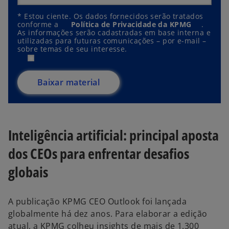
*
Estou ciente. Os dados fornecidos serão tratados
conforme a
Política de Privacidade da KPMG
.
As informações serão cadastradas em base interna e
utilizadas para futuras comunicações – por e-mail –
sobre temas de seu interesse.
Baixar material
Inteligência artificial: principal aposta
dos CEOs para enfrentar desafios
globais
A publicação KPMG CEO Outlook foi lançada
globalmente há dez anos. Para elaborar a edição
atual, a KPMG colheu insights de mais de 1.300