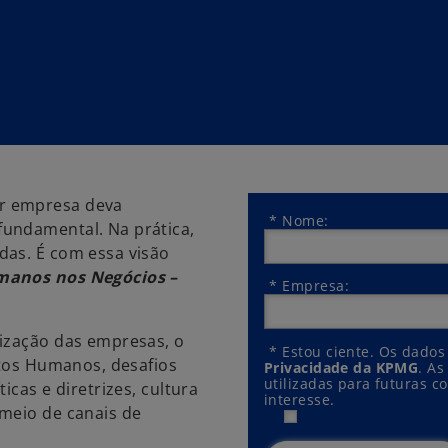
r empresa deva
*
Nome:
undamental. Na prática,
das. É com essa visão
umanos nos Negócios –
*
Empresa:
lização das empresas, o
*
Estou ciente. Os dados
itos Humanos, desafios
Privacidade da KPMG
. A
utilizadas para futuras c
icas e diretrizes, cultura
interesse.
 meio de canais de