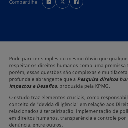
Compartilhe
r
r
r
e
e
e
e
e
e
m
m
m
u
u
u
m
m
m
a
a
a
n
n
n
o
o
o
v
v
v
a
a
a
g
g
g
u
u
u
i
i
i
a
a
a
Pode parecer simples ou mesmo óbvio que qualque
respeitar os direitos humanos como uma premissa f
porém, essas questões são complexas e multifaceta
profunda e abrangente que a
Pesquisa direitos h
Impactos e Desafios
, produzida pela KPMG.
O estudo traz elementos cruciais, como responsabi
conceito de "devida diligência" em relação aos Dire
relacionados à terceirização, implementação de polít
em direitos humanos, transparência e controle por
denúncia, entre outros.