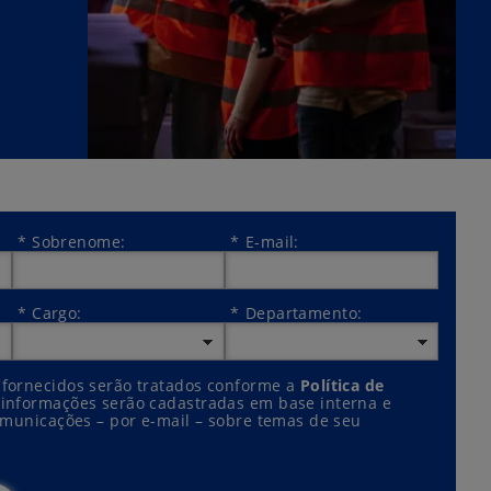
*
Sobrenome:
*
E-mail:
*
Cargo:
*
Departamento:
 fornecidos serão tratados conforme a
Política de
s informações serão cadastradas em base interna e
omunicações – por e-mail – sobre temas de seu