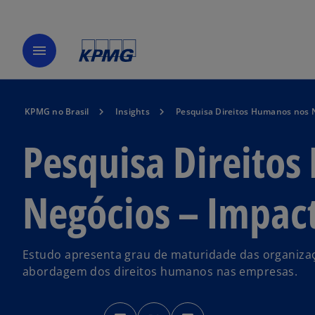
menu
KPMG no Brasil
Insights
Pesquisa Direitos Humanos nos N
Pesquisa Direito
Negócios – Impact
Estudo apresenta grau de maturidade das organizaçõ
abordagem dos direitos humanos nas empresas.
a
a
a
b
b
b