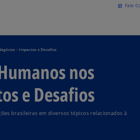
Pular para o conteúdo princ
Fale C
article
egócios – Impactos e Desafios
s Humanos nos
os e Desafios
es brasileiras em diversos tópicos relacionados à