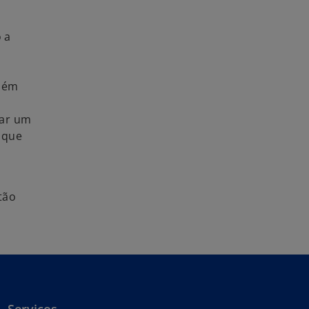
 a
além
zar um
 que
tão