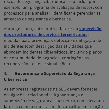
riscos de segurança cibernética. Isso inclui, por
exemplo, um programa de avaliação de riscos, com
processos para analisar, identificar e gerenciar as
ameaças de segurança cibernética.
Abrange ainda, entre outros fatores, a
supervisão
a
dos prestadores de serviços terceirizados
e
b
medidas para prevenção, detecção e mitigação de
r
incidentes (com descrição das atividades que
e
abordam incidentes cibernéticos, incluindo planos
e
de continuidade de negócios, contingências,
m
recuperação, testes e simulações).
u
3.
Governança e Supervisão da Segurança
m
Cibernética
a
n
As empresas registradas na SEC devem fornecer
o
divulgações relacionadas à governança e
v
supervisão de segurança cibernética, considerando
a
fatores como a supervisão do conselho em relação