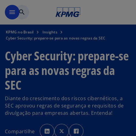
Pular para o conteúdo princ
menu
search
KPMG no Brasil
Insights
Cyber Security: prepare-se para as novas regras da SEC
Cyber Security: prepare-se
para as novas regras da
SEC
Diante do crescimento dos riscos cibernéticos, a
SEC aprovou regras de segurança e requisitos de
divulgação para empresas abertas. Entenda!
a
a
a
b
b
b
Compartilhe
r
r
r