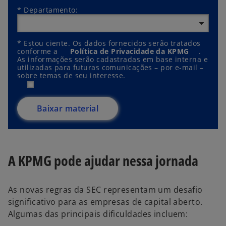
*
Departamento:
*
Estou ciente. Os dados fornecidos serão tratados
conforme a
Política de Privacidade da KPMG
a
.
As informações serão cadastradas em base interna e
b
utilizadas para futuras comunicações – por e-mail –
r
sobre temas de seu interesse.
e
e
m
u
Baixar material
m
a
n
o
v
a
A KPMG pode ajudar nessa jornada
g
u
i
a
As novas regras da SEC representam um desafio
significativo para as empresas de capital aberto.
Algumas das principais dificuldades incluem: