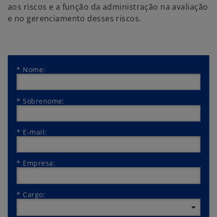
g
aos riscos e a função da administração na avaliação
u
e no gerenciamento desses riscos.
i
a
*
Nome:
*
Sobrenome:
*
E-mail:
*
Empresa:
*
Cargo: