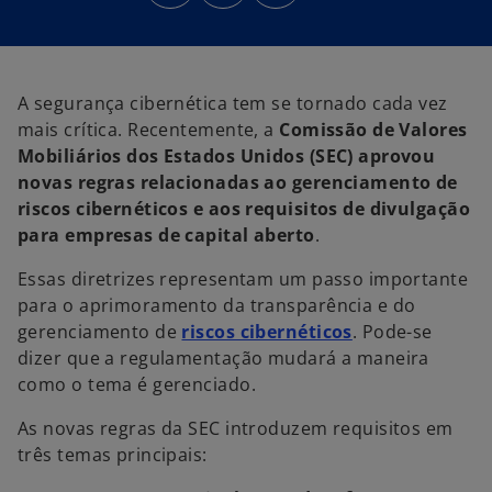
e
e
e
e
e
e
m
m
m
u
u
u
m
m
m
a
a
a
n
n
n
o
o
o
A segurança cibernética tem se tornado cada vez
v
v
v
a
a
a
mais crítica. Recentemente, a
Comissão de Valores
g
g
g
u
u
u
Mobiliários dos Estados Unidos (SEC) aprovou
i
i
i
a
a
a
novas regras relacionadas ao gerenciamento de
riscos cibernéticos e aos requisitos de divulgação
para empresas de capital aberto
.
Essas diretrizes representam um passo importante
para o aprimoramento da transparência e do
gerenciamento de
riscos cibernéticos
. Pode-se
dizer que a regulamentação mudará a maneira
como o tema é gerenciado.
As novas regras da SEC introduzem requisitos em
três temas principais: