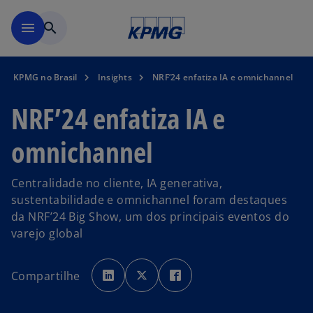
Pular para o conteúdo princ
menu
search
KPMG no Brasil
Insights
NRF’24 enfatiza IA e omnichannel
NRF’24 enfatiza IA e
omnichannel
Centralidade no cliente, IA generativa,
sustentabilidade e omnichannel foram destaques
da NRF’24 Big Show, um dos principais eventos do
varejo global
a
a
a
b
b
b
Compartilhe
r
r
r
e
e
e
e
e
e
m
m
m
u
u
u