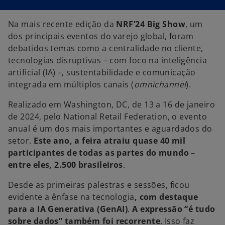
m
m
m
a
a
a
n
n
n
Na mais recente edição da
NRF’24 Big Show
, um
o
o
o
v
v
v
dos principais eventos do varejo global, foram
a
a
a
g
g
g
debatidos temas como a centralidade no cliente,
u
u
u
i
i
i
tecnologias disruptivas – com foco na inteligência
a
a
a
artificial (IA) –, sustentabilidade e comunicação
integrada em múltiplos canais (
omnichannel
).
Realizado em Washington, DC, de 13 a 16 de janeiro
de 2024, pelo National Retail Federation, o evento
anual é um dos mais importantes e aguardados do
setor.
Este ano, a feira atraiu quase 40 mil
participantes de todas as partes do mundo –
entre eles, 2.500 brasileiros
.
Desde as primeiras palestras e sessões, ficou
evidente a ênfase na tecnologia
, com destaque
para a IA Generativa (GenAI)
.
A expressão “é tudo
sobre dados” também foi recorrente
. Isso faz