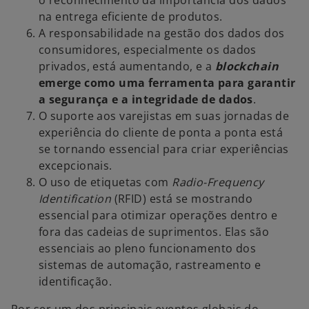
o reconhecimento da importância dos dados
v
na entrega eficiente de produtos.
a
A responsabilidade na gestão dos dados dos
g
consumidores, especialmente os dados
u
privados, está aumentando, e a
blockchain
i
emerge como uma ferramenta para garantir
a
a segurança e a integridade de dados
.
O suporte aos varejistas em suas jornadas de
experiência do cliente de ponta a ponta está
se tornando essencial para criar experiências
excepcionais.
O uso de etiquetas com
Radio-Frequency
Identification
(RFID) está se mostrando
essencial para otimizar operações dentro e
fora das cadeias de suprimentos. Elas são
essenciais ao pleno funcionamento dos
sistemas de automação, rastreamento e
identificação.