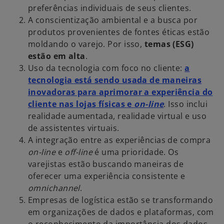
preferências individuais de seus clientes.
A conscientização ambiental e a busca por
produtos provenientes de fontes éticas estão
moldando o varejo. Por isso,
temas (ESG)
estão em alta
.
Uso da tecnologia com foco no cliente:
a
tecnologia está sendo usada de maneiras
inovadoras para aprimorar a experiência do
a
cliente nas lojas físicas e
on-line
. Isso inclui
b
realidade aumentada, realidade virtual e uso
r
de assistentes virtuais.
e
A integração entre as experiências de compra
e
on-line
e
off-line
é uma prioridade. Os
m
varejistas estão buscando maneiras de
u
oferecer uma experiência consistente e
m
omnichannel
.
a
Empresas de logística estão se transformando
n
em organizações de dados e plataformas, com
o