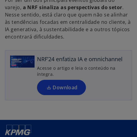
Por ser um dos principais eventos globais do
varejo,
a NRF sinaliza as perspectivas do setor
.
Nesse sentido, está claro que quem não se alinhar
às tendências focadas em centralidade no cliente, à
a
IA generativa, à sustentabilidade e a outros tópicos
b
encontrará dificuldades.
r
e
e
NRF’24 enfatiza IA e omnichannel
m
Acesse o artigo e leia o conteúdo na
u
íntegra.
m
a
Download
n
o
v
a
g
ui