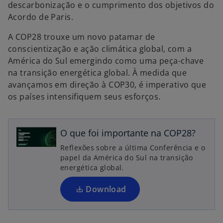
descarbonização e o cumprimento dos objetivos do
Acordo de Paris.
A COP28 trouxe um novo patamar de
conscientização e ação climática global, com a
América do Sul emergindo como uma peça-chave
na transição energética global. À medida que
avançamos em direção à COP30, é imperativo que
a
os países intensifiquem seus esforços.
b
r
e
O que foi importante na COP28?
e
Reflexões sobre a última Conferência e o
m
papel da América do Sul na transição
u
energética global.
m
a
Download
n
o