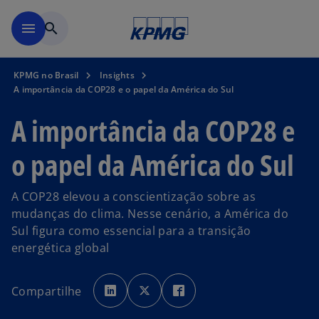
Pular para o conteúdo princ
menu
search
KPMG no Brasil
Insights
A importância da COP28 e o papel da América do Sul
A importância da COP28 e
o papel da América do Sul
A COP28 elevou a conscientização sobre as
mudanças do clima. Nesse cenário, a América do
Sul figura como essencial para a transição
energética global
a
a
a
b
b
b
Compartilhe
r
r
r
e
e
e
e
e
e