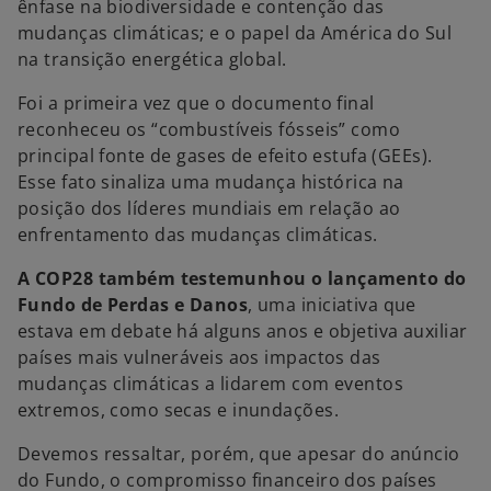
e
ênfase na biodiversidade e contenção das
e
mudanças climáticas; e o papel da América do Sul
m
na transição energética global.
u
Foi a primeira vez que o documento final
m
reconheceu os “combustíveis fósseis” como
a
principal fonte de gases de efeito estufa (GEEs).
n
Esse fato sinaliza uma mudança histórica na
o
posição dos líderes mundiais em relação ao
v
enfrentamento das mudanças climáticas.
a
g
A COP28 também testemunhou o lançamento do
u
Fundo de Perdas e Danos
, uma iniciativa que
i
estava em debate há alguns anos e objetiva auxiliar
a
países mais vulneráveis aos impactos das
mudanças climáticas a lidarem com eventos
extremos, como secas e inundações.
Devemos ressaltar, porém, que apesar do anúncio
do Fundo, o compromisso financeiro dos países