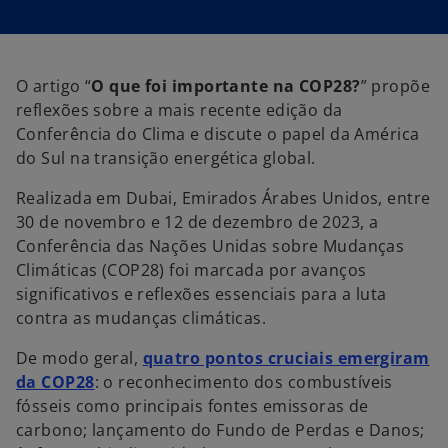
m
m
m
u
u
u
m
m
m
a
a
a
n
n
n
o
o
o
v
v
v
O artigo “
O que foi importante na COP28?
” propõe
a
a
a
g
g
g
reflexões sobre a mais recente edição da
u
u
u
i
i
i
Conferência do Clima e discute o papel da América
a
a
a
do Sul na transição energética global.
Realizada em Dubai, Emirados Árabes Unidos, entre
30 de novembro e 12 de dezembro de 2023, a
Conferência das Nações Unidas sobre Mudanças
Climáticas (COP28) foi marcada por avanços
significativos e reflexões essenciais para a luta
contra as mudanças climáticas.
De modo geral,
quatro pontos cruciais emergiram
a
da COP28
: o reconhecimento dos combustíveis
b
fósseis como principais fontes emissoras de
r
carbono; lançamento do Fundo de Perdas e Danos;