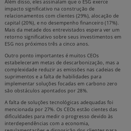
Além disso, eles assinalam que o ESG exerce
e
impacto significativo na construção de
m
relacionamentos com clientes (29%), alocação de
u
capital (20%), e no desempenho financeiro (17%).
m
Mais da metade dos entrevistados espera ver um
a
retorno significativo sobre seus investimentos em
n
ESG nos próximos três a cinco anos.
o
v
Outro ponto importantes é muitos CEOs
a
estabeleceram metas de descarbonização, mas a
g
complexidade reduzir as emissões nas cadeias de
u
suprimentos e a falta de habilidades para
i
implementar soluções focadas em carbono zero
a
são obstáculos apontados por 28%.
A falta de soluções tecnológicas adequadas foi
mencionada por 27%. Os CEOs estão cientes das
dificuldades para medir o progresso devido às
interdependências com a economia,
regulamentações e disposição dos clientes para