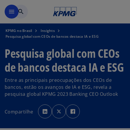
Pular para o conteúdo princ
menu
search
KPMG no Brasil
Insights
Pesquisa global com CEOs de bancos destaca IA e ESG
Pesquisa global com CEOs
de bancos destaca IA e ESG
Entre as principais preocupações dos CEOs de
bancos, estão os avanços de IA e ESG, revela a
pesquisa global KPMG 2023 Banking CEO Outlook
a
a
a
b
b
b
Compartilhe
r
r
r
e
e
e
e
e
e
m
m
m
u
u
u