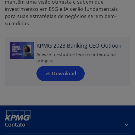
mantêm uma visão otimista e sabem que
m
investimentos em ESG e IA serão fundamentais
a
a
para suas estratégias de negócios serem bem-
n
b
sucedidas.
o
r
v
e
a
e
KPMG 2023 Banking CEO Outlook
g
m
u
Acesse o estudo e leia o conteúdo na
u
íntegra.
i
m
a
a
Download
n
o
v
a
g
ui
a
Contato