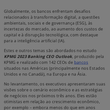
m
m
m
a
a
a
n
n
n
o
o
o
Globalmente, os bancos enfrentam desafios
v
v
v
a
a
a
relacionados à transformação digital, a questões
g
g
g
u
u
u
ambientais, sociais e de governança (ESG), às
i
i
i
a
a
a
incertezas do mercado, ao aumento dos custos de
capital e à disrupção tecnológica, com destaque
para a inteligência artificial (IA).
Estes e outros temas são abordados no estudo
KPMG 2023 Banking CEO Outlook
, produzido pela
KPMG e realizado com 142 CEOs de
bancos
situados nas Américas (principalmente nos Estados
Unidos e no Canadá), na Europa e na Ásia.
No levantamento, os executivos apresentaram suas
visões sobre o cenário econômico e as estratégias
de negócios nos próximos três anos. Eles estão
otimistas em relação ao crescimento econômico,
por exemplo – embora menos do que em anos