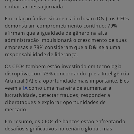
embarcar nessa jornada.
Em relação à diversidade e à inclusão (D&I), os CEOs
demonstram comprometimento contínuo: 79%
afirmam que a igualdade de gênero na alta
administração impulsionará o crescimento de suas
empresas e 78% consideram que a D&I seja uma
responsabilidade de liderança.
Os CEOs também estão investindo em tecnologia
disruptiva, com 73% concordando que a Inteligência
Artificial (IA) é a oportunidade mais importante. Eles
a
veem a
IA
como uma maneira de aumentar a
b
lucratividade, detectar fraudes, responder a
r
ciberataques e explorar oportunidades de
e
mercado.
e
Em resumo, os CEOs de bancos estão enfrentando
m
desafios significativos no cenário global, mas
u