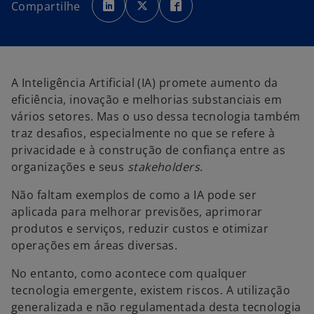
b
b
b
Compartilhe
r
r
r
e
e
e
e
e
e
m
m
m
u
u
u
m
m
m
a
a
a
n
n
n
o
o
o
A Inteligência Artificial (IA) promete aumento da
v
v
v
a
a
a
eficiência, inovação e melhorias substanciais em
g
g
g
u
u
u
vários setores. Mas o uso dessa tecnologia também
i
i
i
a
a
a
traz desafios, especialmente no que se refere à
privacidade e à construção de confiança entre as
organizações e seus
stakeholders
.
Não faltam exemplos de como a IA pode ser
aplicada para melhorar previsões, aprimorar
produtos e serviços, reduzir custos e otimizar
operações em áreas diversas.
No entanto, como acontece com qualquer
tecnologia emergente, existem riscos. A utilização
generalizada e não regulamentada desta tecnologia