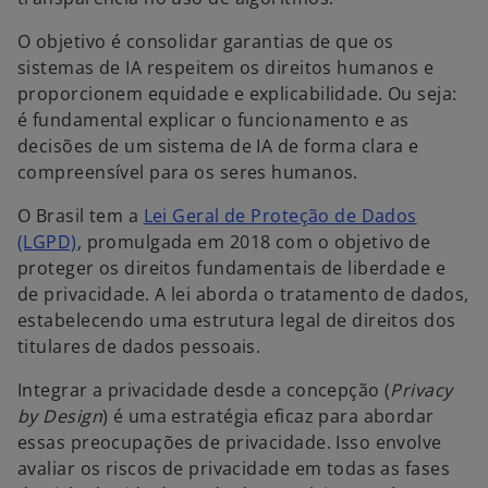
O objetivo é consolidar garantias de que os
sistemas de IA respeitem os direitos humanos e
proporcionem equidade e explicabilidade. Ou seja:
é fundamental explicar o funcionamento e as
decisões de um sistema de IA de forma clara e
compreensível para os seres humanos.
O Brasil tem a
Lei Geral de Proteção de Dados
a
(LGPD)
, promulgada em 2018 com o objetivo de
b
proteger os direitos fundamentais de liberdade e
r
de privacidade. A lei aborda o tratamento de dados,
e
estabelecendo uma estrutura legal de direitos dos
e
titulares de dados pessoais.
m
Integrar a privacidade desde a concepção (
Privacy
u
by Design
) é uma estratégia eficaz para abordar
m
essas preocupações de privacidade. Isso envolve
a
avaliar os riscos de privacidade em todas as fases
n