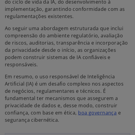
do ciclo de vida da IA, do desenvolvimento à
o
implementação, garantindo conformidade com as
v
regulamentações existentes.
a
g
Ao seguir uma abordagem estruturada que inclui
u
compreensão do ambiente regulatório, avaliação
i
de riscos, auditorias, transparência e incorporação
a
da privacidade desde o início, as organizações
podem construir sistemas de IA confiáveis e
responsáveis.
Em resumo, o uso responsável de Inteligência
Artificial (IA) é um desafio complexo nos aspectos
de negócios, regulamentares e técnicos. É
fundamental ter mecanismos que assegurem a
privacidade de dados e, desse modo, construir
a
confiança, com base em ética,
boa governança
e
a
b
segurança cibernética.
b
r
r
e