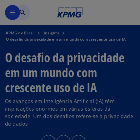
Pular para o conteúdo princ
menu
search
KPMG no Brasil
Insights
O desafio da privacidade em um mundo com crescente uso de IA
O desafio da privacidade
em um mundo com
crescente uso de IA
Os avanços em Inteligência Artificial (IA) têm
implicações enormes em várias esferas da
sociedade. Um dos desafios refere-se à privacidade
de dados
a
a
a